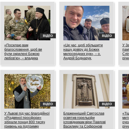
ВІДЕО
ВІДЕО
«Посилаю вам
«Це час, щоб збільшити
У З
благословення, щоб ви
нашу довіру до Божих
пам
були окрилені Божою
милосердних рук», – о.
Сліп
любов’ю», – владика
Андрій Боднарук,
річн
Михайло Колтун до
священник на Позняках
нар
захисників України
01.03.2022
14.02
02.03.2022
ВІДЕО
ВІДЕО
У Львові під час благодійної
Блаженніший Святослав
«Ті
«Різдвяної просфори»
освятив горельєфи
мит
зібрали понад 800 тисяч
ісповідникам віри Павлові
очо
гривень на підтримку
Василику та Софронові
річ