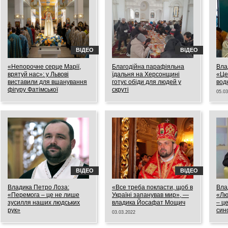
ВІДЕО
ВІДЕО
«Непорочне серце Марії,
Благодійна парафіяльна
Вла
врятуй нас»: у Львові
їдальня на Херсонщині
«Це 
виставили для вшанування
готує обіди для людей у
вод
фігуру Фатімської
скруті
05.03
Богородиці
12.03.2022
17.03.2022
ВІДЕО
ВІДЕО
Владика Петро Лоза:
«Все треба покласти, щоб в
Вла
«Перемога – це не лише
Україні запанував мир», —
«Лю
зусилля наших людських
владика Йосафат Мощич
– ц
рук»
сино
03.03.2022
наш
04.03.2022
02.03