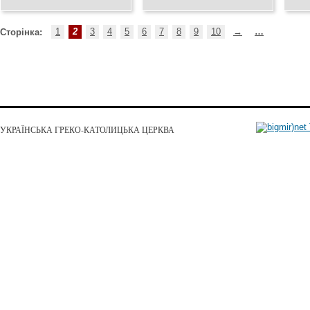
семінаристів УГКЦ
Дмитерку в Івано-
Льв
Франківську
10.01.2022
21.11
13.12.2021
1
2
3
4
5
6
7
8
9
10
→
…
Сторінка:
УКРАЇНСЬКА ГРЕКО-КАТОЛИЦЬКА ЦЕРКВА