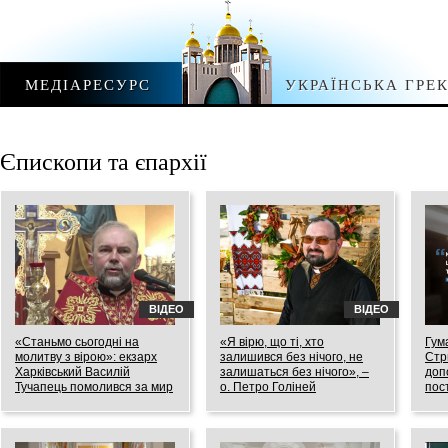
МЕДІАРЕСУРС
УКРАЇНСЬКА ГРЕ
Єпископи та єпархії
ВІДЕО
ВІДЕО
«Станьмо сьогодні на
«Я вірю, що ті, хто
Гум
молитву з вірою»: екзарх
залишився без нічого, не
Стр
Харківський Василій
залишаться без нічого», –
доп
Тучапець помолився за мир
о. Петро Голіней
пос
в Україні
02.04.2022
20.03
04.04.2022