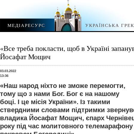
МЕДІАРЕСУРС
УКРАЇНСЬКА ГРЕ
«Все треба покласти, щоб в Україні запан
Йосафат Мощич
03.03.2022
13:36
«Наш народ ніхто не зможе перемогти,
тому що з нами Бог. Бог є на нашому
боці. І це місія України». Із такими
ствердними словами підтримки звернув
владика Йосафат Мощич, єпарх Чернівец
року під час молитовного телемарафону 