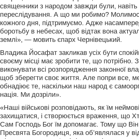
священники з народом завжди були, навіть 
переслідування. А що ми робимо? Молимос
кожного дня, підтримуємо. Адже насампере
боротьбу в небесах, щоб відтак вона актуал
землі», — мовить єпарх Чернівецький.
Владика Йосафат закликав усіх бути спокі
своєму місці має зробити те, що потрібно. 
виконувати всі розпорядження законної вла
щоб зберегти своє життя. Але попри все, 
обнадіює те, наскільки наш народ є самоор
нація. Ми дозріли».
«Наші військові розповідають, як їм неймов
захищатися, і створюється враження, що Хт
Сам Господь Бог їм допомагає. Тому що Він 
Пресвята Богородиця, яка об’являлася у ві