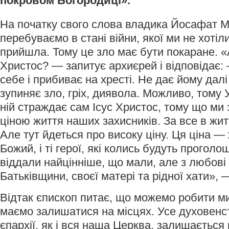
покровом Богородиці».
На початку свого слова владика Йосафат 
перебуваємо в стані війни, якої ми не хотіл
прийшла. Тому це зло має бути покаране. «А
Христос? — запитує архиєрей і відповідає: 
себе і прибиває на хресті. Не дає йому далі
зупиняє зло, гріх, диявола. Можливо, тому У
ній страждає сам Ісус Христос, тому що ми 
ціною життя наших захисників. За все в жит
Але тут йдеться про високу ціну. Ця ціна —
Божий, і ті герої, які колись будуть проголо
віддали найцінніше, що мали, але з любові 
Батьківщини, своєї матері та рідної хати», 
Відтак єпископ питає, що можемо робити м
маємо залишатися на місцях. Усе духовенс
єпархії, як і вся наша Церква, залишається