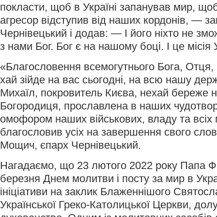
покласти, щоб в Україні запанував мир, щоб
агресор відступив від наших кордонів, — з
Чернівецький і додав: — І його ніхто не зм
з нами Бог. Бог є на нашому боці. І це місія 
«Благословення всемогутнього Бога, Отця, і
хай зійде на вас сьогодні, на всю нашу дер
Михаїл, покровитель Києва, нехай береже 
Богородиця, прославлена в наших чудотворн
омофором наших військових, владу та всіх
благословив усіх на завершення свого сло
Мощич, єпарх Чернівецький.
Нагадаємо, що 23 лютого 2022 року Папа Ф
березня Днем молитви і посту за мир в Украї
ініціативи на заклик Блаженнішого Святосл
Української Греко-Католицької Церкви, долуч