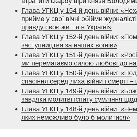
втратити скарбу віри князя Володим
Глава УГКЦ у 154-й день війни: «Нех
прийме у свої вічні обійми журналісті
правду своє життя в Україні»
Глава УГКЦ у 152-й день війни: «По
заступництва за наших воїнів»
Глава УГКЦ у 151-й день війни: «Рос
ми перемагаємо силою любові до на
Глава УГКЦ у 150-й день війни: «Подя
спасіння серед лиха війни і смерті –
Глава УГКЦ у 149-й день війни: «Бо
завдяки молитві іспиту сумління що
Глава УГКЦ у 148-й день війни: «Нем
яких неможливо було б молитися»