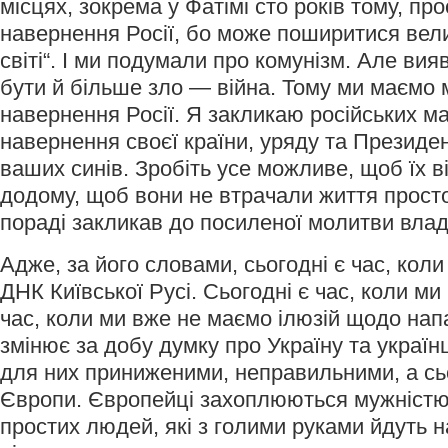
місцях, зокрема у Фатімі сто років тому, пр
навернення Росії, бо може поширитися вел
світі“. І ми подумали про комунізм. Але ви
бути й більше зло — війна. Тому ми маємо 
навернення Росії. Я закликаю російських м
навернення своєї країни, уряду та Президен
ваших синів. Зробіть усе можливе, щоб їх в
додому, щоб вони не втрачали життя просто
пораді закликав до посиленої молитви вл
Адже, за його словами, сьогодні є час, кол
ДНК Київської Русі. Сьогодні є час, коли ми
час, коли ми вже не маємо ілюзій щодо нап
змінює за добу думку про Україну та україн
для них приниженими, неправильними, а сь
Європи. Європейці захоплюються мужністю
простих людей, які з голими руками йдуть н