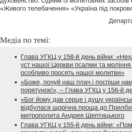
духовенство. Одним із молитовних засобів
«Живого телебачення» «Україна під покров
Департ
Медіа по темі:
Глава УГКЦ у 158-й день війни: «Не
уст нашої Церкви псалми та моління з
особливо просять нашої молитви»
«Боже, почуй наш плач і поспіши нам
порятунок!», – Глава УГКЦ у 156-й д
«Бог йому дав серце і душу українсь
відбулася щорічна проща до Прилбич
митрополита Андрея Шептицького
Глава УГКЦ у 155-й день війни: «По