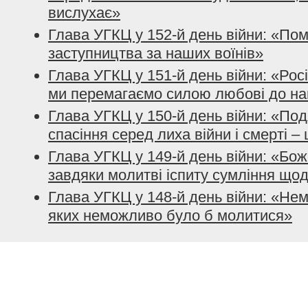
вислухає»
Глава УГКЦ у 152-й день війни: «По
заступництва за наших воїнів»
Глава УГКЦ у 151-й день війни: «Рос
ми перемагаємо силою любові до на
Глава УГКЦ у 150-й день війни: «Подя
спасіння серед лиха війни і смерті –
Глава УГКЦ у 149-й день війни: «Бо
завдяки молитві іспиту сумління що
Глава УГКЦ у 148-й день війни: «Нем
яких неможливо було б молитися»