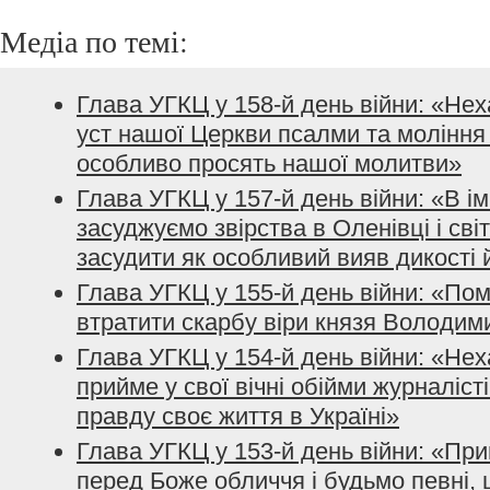
Медіа по темі:
Глава УГКЦ у 158-й день війни: «Не
уст нашої Церкви псалми та моління з
особливо просять нашої молитви»
Глава УГКЦ у 157-й день війни: «В і
засуджуємо звірства в Оленівці і сві
засудити як особливий вияв дикості 
Глава УГКЦ у 155-й день війни: «По
втратити скарбу віри князя Володим
Глава УГКЦ у 154-й день війни: «Нех
прийме у свої вічні обійми журналісті
правду своє життя в Україні»
Глава УГКЦ у 153-й день війни: «При
перед Боже обличчя і будьмо певні, 