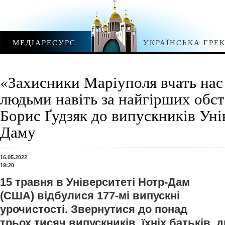
МЕДІАРЕСУРС
УКРАЇНСЬКА ГРЕ
«Захисники Маріуполя вчать нас
людьми навіть за найгірших обст
Борис Ґудзяк до випускників Уні
Даму
16.05.2022
19:20
15 травня в Університеті Нотр-Дам
(США) відбулися 177-мі випускні
урочистості. Звернутися до понад
трьох тисяч випускників, їхніх батьків, д