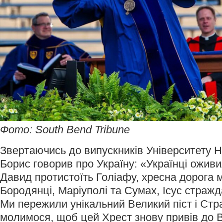
Фото: South Bend Tribune
Звертаючись до випускників Університету 
Борис говорив про Україну: «Українці оживи
Давид протистоїть Голіафу, хресна дорога ма
Бородянці, Маріуполі та Сумах, Ісус стражд
Ми пережили унікальний Великий піст і Стр
молимося, щоб цей Хрест знову привів до В