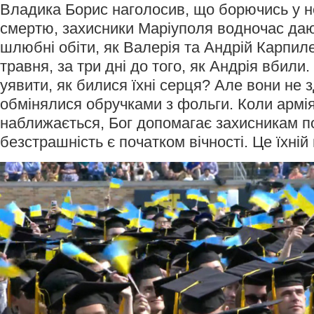
Владика Борис наголосив, що борючись у н
смертю, захисники Маріуполя водночас да
шлюбні обіти, як Валерія та Андрій Карпиле
травня, за три дні до того, як Андрія вбили
уявити, як билися їхні серця? Але вони не 
обмінялися обручками з фольги. Коли армі
наближається, Бог допомагає захисникам п
безстрашність є початком вічності. Це їхній