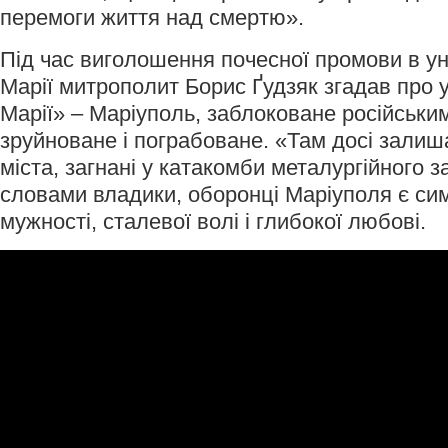
перемоги життя над смертю».
Під час виголошення почесної промови в ун
Марії митрополит Борис Ґудзяк згадав про у
Марії» – Маріуполь, заблоковане російськи
зруйноване і пограбоване. «Там досі зали
міста, загнані у катакомби металургійного з
словами владики, оборонці Маріуполя є си
мужності, сталевої волі і глибокої любові.