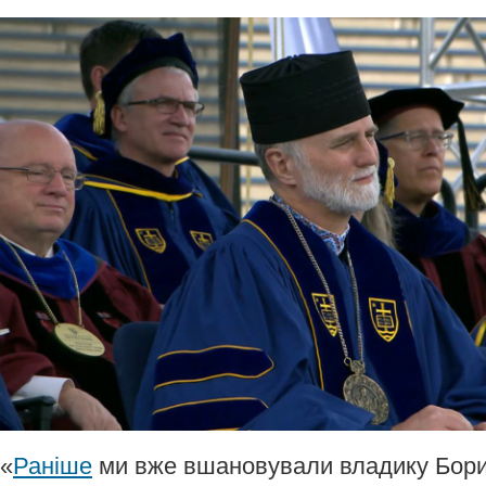
«
Раніше
ми вже вшановували владику Борис