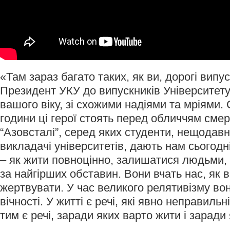
«Там зараз багато таких, як ви, дорогі випу
Президент УКУ до випускників Університет
вашого віку, зі схожими надіями та мріями. 
години ці герої стоять перед обличчям смер
“Азовсталі”, серед яких студенти, нещодавн
викладачі університетів, дають нам сьогод
– як жити повноцінно, залишатися людьми, 
за найгірших обставин. Вони вчать нас, як в
жертвувати. У час великого релятивізму во
вічності. У житті є речі, які явно неправильні
тим є речі, заради яких варто жити і заради