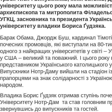
університету цього року мала можливіст
архиєпископа та митрополита Філадельф
УГКЦ, засновника та президента Українс
університету владики Бориса Ґудзяка.
Барак Обама, Джордж Буш, кардинал Тімот
почесних промовців, які виступали на 80-ти
одного з найкращих університетів у світі –
у США – великий та поважний. І цього року
представником Українського католицького у
Випускники Нотр-Даму вийшли на стадіон і
прапорцями на знак солідарності з Україно
народом.
Владика Борис Ґудзяк отримав ступінь поче
Університету Нотр-Дам та став головним п
звернувшись до випускників та гостей.