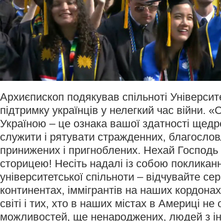
Архиєпископ подякував спільноті Університ
підтримку українців у нелегкий час війни. «
Україною – це ознака вашої здатності щедр
служити і рятувати стражденних, благословл
принижених і пригноблених. Нехай Господь
сторицею! Несіть надалі із собою покликанн
університетської спільноти – відчувайте се
континентах, іммігрантів на наших кордонах
світі і тих, хто в наших містах в Америці не
можливостей, ще ненароджених, людей з інв