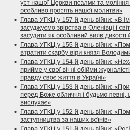
уст нашої Церкви псалми та моління з
особливо просять нашої молитви»
Глава УГКЦ у 157-й день війни: «В і
засуджуємо звірства в Оленівці і сві
засудити як особливий вияв дикості 
Глава УГКЦ у 155-й день війни: «По
втратити скарбу віри князя Володим
Глава УГКЦ у 154-й день війни: «Нех
прийме у свої вічні обійми журналісті
правду своє життя в Україні»
Глава УГКЦ у 153-й день війни: «При
перед Боже обличчя і будьмо певні, 
вислухає»
Глава УГКЦ у 152-й день війни: «По
заступництва за наших воїнів»
Глава УГКЦ у 151-й день війни: «Рос