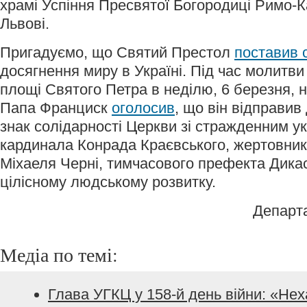
храмі Успіння Пресвятої Богородиці Римо-К
Львові.
Пригадуємо, що Святий Престол
поставив 
досягнення миру в Україні. Під час молитви
площі Святого Петра в неділю, 6 березня,
Папа Франциск
оголосив
, що він відправив
знак солідарності Церкви зі стражденним у
кардинала Конрада Краєвського, жертовник
Міхаеля Черні, тимчасового префекта Дикас
цілісному людському розвитку.
Департ
Медіа по темі:
Глава УГКЦ у 158-й день війни: «Не