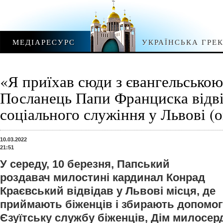
МЕДІАРЕСУРС
УКРАЇНСЬКА ГРЕ
«Я приїхав сюди з євангельською
Посланець Папи Франциска відв
соціального служіння у Львові (
10.03.2022
21:51
У середу, 10 березня, Папський
роздавач милостині кардинал Конрад
Краєвський відвідав у Львові місця, де
приймають біженців і збирають допомог
Єзуїтську службу біженців, Дім милосер