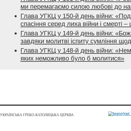
ми перемагаємо силою любові до на
Глава УГКЦ у 150-й день війни: «Подя
спасіння серед лиха війни і смерті –
Глава УГКЦ у 149-й день війни: «Бо
завдяки молитві іспиту сумління що
Глава УГКЦ у 148-й день війни: «Нем
яких неможливо було б молитися»
УКРАЇНСЬКА ГРЕКО-КАТОЛИЦЬКА ЦЕРКВА