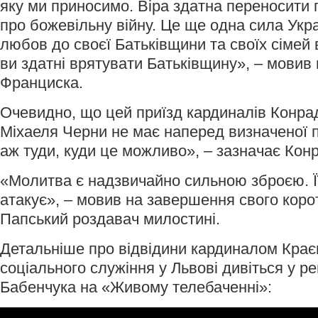
яку ми приносимо. Віра здатна переносити 
про божевільну війну. Це ще одна сила Украї
любов до своєї Батьківщини та своїх сімей 
ви здатні врятувати Батьківщину», – мовив
Франциска.
Очевидно, що цей приїзд кардиналів Конра
Міхаеля Черни не має наперед визначеної 
аж туди, куди це можливо», – зазначає Кон
«Молитва є надзвичайно сильною зброєю. Її 
атакує», – мовив на завершення свого коро
Папський роздавач милостині.
Детальніше про відвідини кардиналом Крає
соціального служіння у Львові дивіться у р
Бабенчука на «Живому телебаченні»: