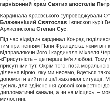
гарнізонний храм Святих апостолів Петра
Кардинала Краєвського супроводжували От
Блаженніший Святослав
і єпископ курії 
Архиєпископа
Степан Сус
.
Під час відвідин кардинал Конрад поділився
тим прагненням Папи Франциска, яким він 
відправляючи його і кардинала Міхаеля Чер
«Присутність – це перше ім’я любові. Тому 
присутніми тут. Окрім того, поза морально
ділення вірою, яку ми несемо, йдеться тако
допомогти вийти із цієї жахливої ситуації.
зусиль для здійснення доволі конкретної до
дипломатичні канали, а чи на місцях», – м
милостині.