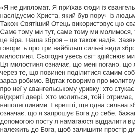
«Я не дипломат. Я приїхав сюди із євангел
наслідуємо Христа, який був поруч із людьм
Також Святіший Отець використовує цю єван
Саме тому ми тут, саме тому ми молимося,
це віра. Наша зброя – це також надія. Зазв
говорить про три найбільш сильні види зброї
милостиня. Сьогодні увесь світ здійснює м
Ця милостиня означає, що мені погано, що
через те, що повинен поділитися самим собо
зараз робимо. Відтак говоримо про молитв
про неї у євангельському уривку: хто стукає
відкриті двері. Хто молиться, той і отримає
наполегливими. І врешті, ще одна сильна збр
означає, що я запрошує Бога до себе, бажа
допомогою посту я намагаюся віддалити від
належить до Бога, щоб залишити простір дл