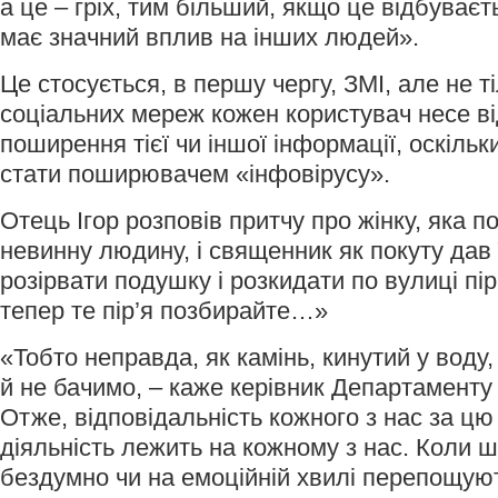
а це – гріх, тим більший, якщо це відбуваєт
має значний вплив на інших людей».
Це стосується, в першу чергу, ЗМІ, але не ті
соціальних мереж кожен користувач несе ві
поширення тієї чи іншої інформації, оскільк
стати поширювачем «інфовірусу».
Отець Ігор розповів притчу про жінку, яка п
невинну людину, і священник як покуту дав ї
розірвати подушку і розкидати по вулиці пір’я
тепер те пір’я позбирайте…»
«Тобто неправда, як камінь, кинутий у воду,
й не бачимо, – каже керівник Департаменту
Отже, відповідальність кожного з нас за ц
діяльність лежить на кожному з нас. Коли 
бездумно чи на емоційній хвилі перепощую