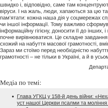
швидко і, відповідно, саме там концентрую
віруси. І на жаль, люди, хапаються за цю т
пам’ятати: кожна наша дія у соцмережах с
чи іншої інформації. Тому важливо сформу
інформаційну гігієну, доносити її до інших, 
почне вирівнюватися. Це складне завдання 
схожий на набуття масової грамотності, вмі
Зараз ми стоїмо перед необхідністю набут
грамотності – не тільки в Україні, а й в усьом
Департ
Медіа по темі:
Глава УГКЦ у 158-й день війни: «Не
уст нашої Церкви псалми та моління з