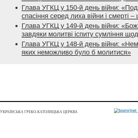
Глава УГКЦ у 150-й день війни: «Подя
спасіння серед лиха війни і смерті –
Глава УГКЦ у 149-й день війни: «Бо
завдяки молитві іспиту сумління що
Глава УГКЦ у 148-й день війни: «Нем
яких неможливо було б молитися»
УКРАЇНСЬКА ГРЕКО-КАТОЛИЦЬКА ЦЕРКВА