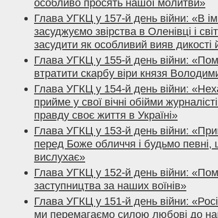
особливо просять нашої молитви»
Глава УГКЦ у 157-й день війни: «В і
засуджуємо звірства в Оленівці і сві
засудити як особливий вияв дикості 
Глава УГКЦ у 155-й день війни: «По
втратити скарбу віри князя Володим
Глава УГКЦ у 154-й день війни: «Нех
прийме у свої вічні обійми журналісті
правду своє життя в Україні»
Глава УГКЦ у 153-й день війни: «При
перед Боже обличчя і будьмо певні, 
вислухає»
Глава УГКЦ у 152-й день війни: «По
заступництва за наших воїнів»
Глава УГКЦ у 151-й день війни: «Рос
ми перемагаємо силою любові до на