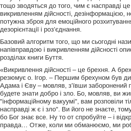
тощо зводяться до того, чим є насправді це
викривленням дійсності, дезінформацією, 
потужна зброя для емоційного розхитування
дезорієнтації і роз’єднання.
Базовий алгоритм того, що ми сьогодні наз
напівправдою і викривленням дійсності оп
розділах книги Буття.
«Викривлення дійсності – це брехня. А брехн
резюмує о. Ігор. – Першим брехуном був д
Адама і Єву – мовляв, з’ївши заборонений пл
будете знати добро і зло. Бо, мовляв, ви жи
"інформаційному вакуумі", вам розповіли ті
насправді ж є і зло". Ви його не знаєте, тому
бо Бог знає все. Ну то от спробуйте – і від
правда… Отже, коли ми обманюємо, ми ро