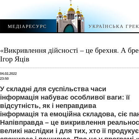
МЕДІАРЕСУРС
УКРАЇНСЬКА ГРЕ
«Викривлення дійсності – це брехня. А брех
Ігор Яців
04.02.2022
23:50
У складні для суспільства часи
інформація набуває особливої ваги: її
відсутність, як і неправдива
інформація та емоційна складова, сіє пан
Напівправда – це викривлення реальност
великі наслідки і для тих, хто її продукує, 