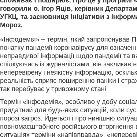
споживає і поширює. Про це у програмі 
говорили о. Ігор Яців, керівник Департа
УГКЦ, та засновниця ініціативи з інформа
Мороз.
«Інфодемія» – термін, який запропонував 
початку пандемії коронавірусу для означе
неправдивої інформації щодо пандемії та ва
спілкуючись із журналістами, він закликав
неперевірену і неякісну інформацію, оскіль
реальність сприяє поширенню паніки і страху
так перебуває у тривожному стані.
Термін «інфодемія», особливо у добу соціа
придатний для будь-яких ситуацій, коли сус
порозі загроз. Йдеться і про нинішню ситуа
повномасштабного російського вторгнення в
ситуаціях терміни «напівправда», «неперев