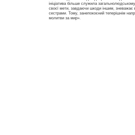
ініціатива більше служила загальнолюдському 
своєї мети, завдаючи шкоди іншим, зневажає в
сестрами. Тому, занепокоєний теперішнім нап
молитви за мир».