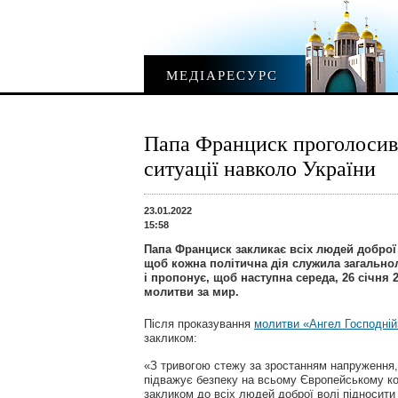
МЕДІАРЕСУРС
Папа Франциск проголосив 
ситуації навколо України
23.01.2022
15:58
Папа Франциск закликає всіх людей доброї 
щоб кожна політична дія служила загально
і пропонує, щоб наступна середа, 26 січня 
молитви за мир.
Після проказування
молитви «Ангел Господній
закликом:
«З тривогою стежу за зростанням напруження, 
підважує безпеку на всьому Європейському ко
закликом до всіх людей доброї волі підносити