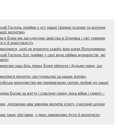
ехай Господь прийме з уст нашої Церкви псалми та моління
нашої молитви»
ім’я Боже ми засуджуємо звірства в Оленівці і світ повинен
ості й жорстокості»
омолімося, щоб не втратити скарбу віри князя Володимира»
хай Господь Бог прийме у свої вічні обійми журналістів, які
аїні»
ринесімо наш біль перед Боже обличчя і будьмо певні, що
омолімся молитву заступництва за наших воїнів»
Російське віроломство ми перемагаємо силою любові до нашої
дяка Богові за життя і спасіння серед лиха війни і смерті –
Боже, допоможи нам завдяки молитві іспиту сумління щодня
ема таких обставин, у яких неможливо було б молитися»