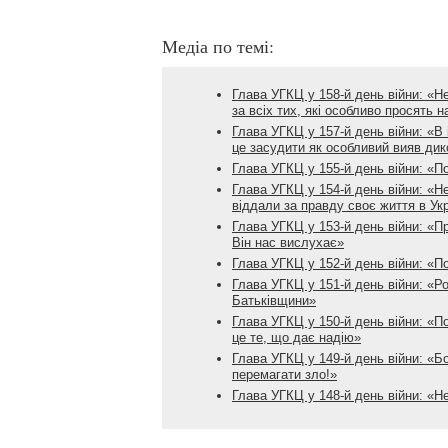
Медіа по темі:
Глава УГКЦ у 158-й день війни: «Н
за всіх тих, які особливо просять 
Глава УГКЦ у 157-й день війни: «В 
це засудити як особливий вияв дик
Глава УГКЦ у 155-й день війни: «П
Глава УГКЦ у 154-й день війни: «Не
віддали за правду своє життя в Укр
Глава УГКЦ у 153-й день війни: «П
Він нас вислухає»
Глава УГКЦ у 152-й день війни: «П
Глава УГКЦ у 151-й день війни: «
Батьківщини»
Глава УГКЦ у 150-й день війни: «По
це те, що дає надію»
Глава УГКЦ у 149-й день війни: «
перемагати зло!»
Глава УГКЦ у 148-й день війни: «Н