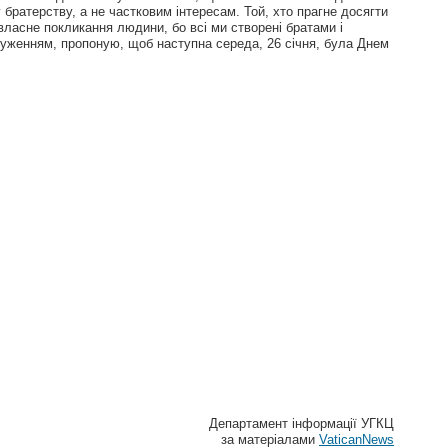
братерству, а не частковим інтересам. Той, хто прагне досягти
ласне покликання людини, бо всі ми створені братами і
руженням, пропоную, щоб наступна середа, 26 січня, була Днем
Департамент інформації УГКЦ
за матеріалами
VaticanNews