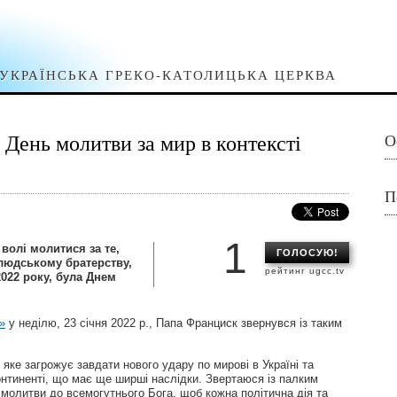
УКРАЇНСЬКА ГРЕКО-КАТОЛИЦЬКА ЦЕРКВА
День молитви за мир в контексті
О
П
1
волі молитися за те,
ГОЛОСУЮ!
людському братерству,
рейтинг ugcc.tv
2022 року, була Днем
»
у неділю, 23 січня 2022 р., Папа Франциск звернувся із таким
яке загрожує завдати нового удару по мирові в Україні та
нтиненті, що має ще ширші наслідки. Звертаюся із палким
 молитви до всемогутнього Бога, щоб кожна політична дія та