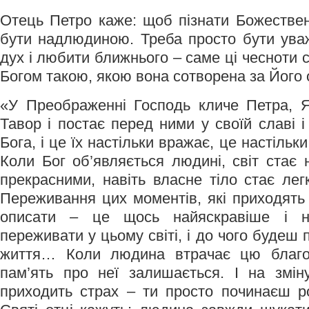
Отець Петро каже: щоб пізнати Божественн
бути надлюдиною. Треба просто бути ува
дух і любити ближнього – саме ці чесноти
Богом такою, якою вона сотворена за Його 
«У Преображенні Господь кличе Петра, Я
Тавор і постає перед ними у своїй славі і
Бога, і це їх настільки вражає, це настіль
Коли Бог об’являється людині, світ стає
прекрасними, навіть власне тіло стає ле
Переживання цих моментів, які приходять
описати – це щось найяскравіше і 
переживати у цьому світі, і до чого будеш
життя… Коли людина втрачає цю благод
пам’ять про неї залишається. І на змін
приходить страх – ти просто починаєш р