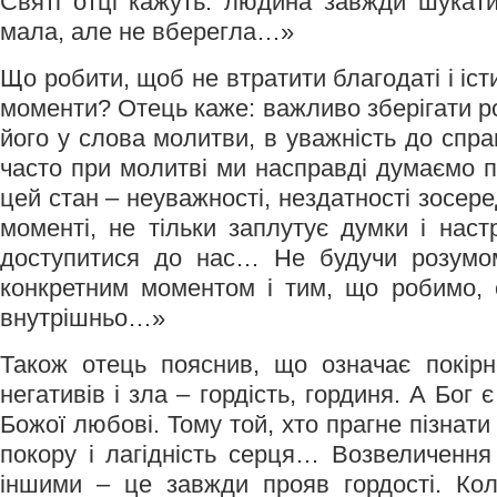
Святі отці кажуть: людина завжди шукат
мала, але не вберегла…»
Що робити, щоб не втратити благодаті і істи
моменти? Отець каже: важливо зберігати р
його у слова молитви, в уважність до спр
часто при молитві ми насправді думаємо п
цей стан – неуважності, нездатності зосер
моменті, не тільки заплутує думки і наст
доступитися до нас… Не будучи розумом
конкретним моментом і тим, що робимо, 
внутрішньо…»
Також отець пояснив, що означає покірн
негативів і зла – гордість, гординя. А Бог
Божої любові. Тому той, хто прагне пізнати
покору і лагідність серця… Возвеличенн
іншими – це завжди прояв гордості. Кол