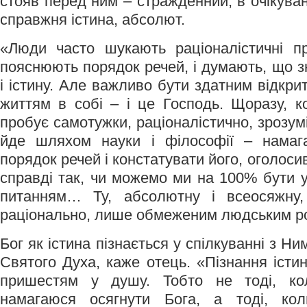
стояв перед ним – стражденний, в очікуванн
справжня істина, абсолют.
«Люди часто шукають раціоналістичні пр
пояснюють порядок речей, і думають, що з
і істину. Але важливо бути здатним відкрит
життям в собі – і це Господь. Щоразу, к
пробує самотужки, раціоналістично, зрозумі
йде шляхом науки і філософії – намаг
порядок речей і констатувати його, оголоси
справді так, чи можемо ми на 100% бути 
питанням… Ту, абсолютну і всеосяжну, 
раціонально, лише обмеженим людським 
Бог як істина пізнається у спілкуванні з Ни
Святого Духа, каже отець. «Пізнання істи
пришестям у душу. Тобто не тоді, к
намагаюся осягнути Бога, а тоді, к