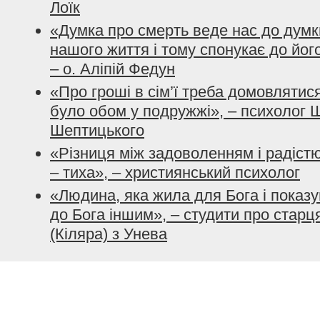
Лоїк
«Думка про смерть веде нас до думк
нашого життя і тому спонукає до йо
– о. Аліпій Федун
«Про гроші в сім’ї треба домовлятис
було обом у подружжі», – психолог
Шептицького
«Різниця між задоволенням і радістю
– тиха», – християнський психолог
«Людина, яка жила для Бога і показ
до Бога іншим», – студити про стар
(Кіляра) з Унева