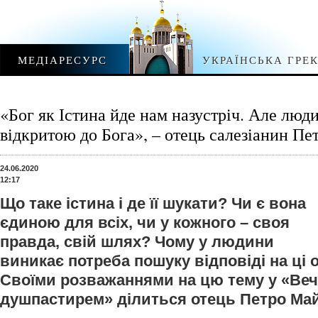
МЕДІАРЕСУРС
УКРАЇНСЬКА ГРЕ
«Бог як Істина йде нам назустріч. Але люд
відкритою до Бога», – отець салезіанин П
24.06.2020
12:17
Що таке істина і де її шукати? Чи є вона
єдиною для всіх, чи у кожного – своя
правда, свій шлях? Чому у людини
виникає потреба пошуку відповіді на ці 
Своїми розважаннями на цю тему у «Вечі
душпастирем» ділиться отець Петро Май