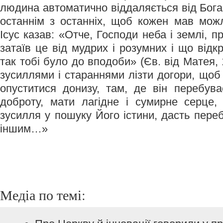
людина автоматично віддаляється від Бога
останнім з останніх, щоб кожен мав можл
Ісус казав: «Отче, Господи неба і землі, 
затаїв це від мудрих і розумних і що від
так тобі було до вподоби» (Єв. від Матея, 
зусиллями і стараннями лізти догори, щоб 
опуститися донизу, там, де він перебув
доброту, мати лагідне і сумирне серце,
зусилля у пошуку Його істини, дасть переб
іншим…»
Медіа по темі: