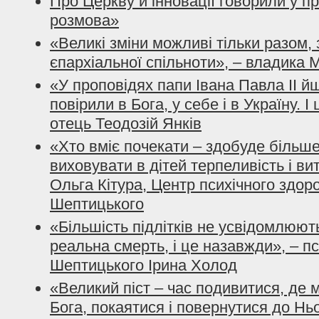
Про Церкву й інновації говорили у п
розмова»
«Великі зміни можливі тільки разом, 
єпархіальної спільноти», – владика 
«У проповідях папи Івана Павла ІІ й
повірили в Бога, у себе і в Україну. І
отець Теодозій Янків
«Хто вміє почекати – здобуде більше
виховувати в дітей терпеливість і ви
Ольга Кітура, Центр психічного здо
Шептицького
«Більшість підлітків не усвідомлюют
реальна смерть, і це назавжди», – 
Шептицького Ірина Холод
«Великий піст – час подивитися, де 
Бога, покаятися і повернутися до Ньо