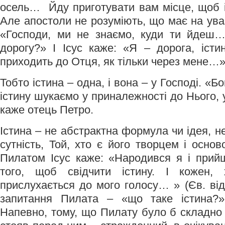
осель… Йду приготувати вам місце, щоб 
Але апостоли не розуміють, що має на увазі
«Господи, ми не знаємо, куди ти йдеш…
дорогу?» І Ісус каже: «Я – дорога, іст
приходить до Отця, як тільки через мене…
Тобто істина – одна, і вона – у Господі. «Бо
істину шукаємо у приналежності до Нього, у
каже отець Петро.
Істина – не абстрактна формула чи ідея, н
сутність, Той, хто є його творцем і осно
Пилатом Ісус каже: «Народився я і прий
того, щоб свідчити істину. І кожен, 
прислухається до мого голосу… » (Єв. від
запитання Пилата – «що таке істина?»,
Напевно, тому, що Пилату було б складно 