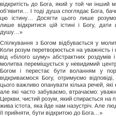
відкритість до Бога, який у той чи інший
об’явити… І тоді душа споглядає Бога, бачи
цю істину… Досягти цього лише розум
лише відкритися цій істині і Богу, дати 
душу…»
Cпілкування з Богом відбувається у молит
Коли розум перетворюється на уважність і 
від «білого шуму» абстрактних роздумів і
молитва переміщується у невидимий центр
Богом і перестає бути воланням у пор
відкриваємося Богу, отримуємо відповіді
цього важливо опанувати кілька речей, які
але які часто забуваємо, втрачаємо: уважні
Церкви, чистий розум, який спирається на п
жива істота, яка йде нам назустріч. Але л
її прийняти, бути відкритою до Бога…»