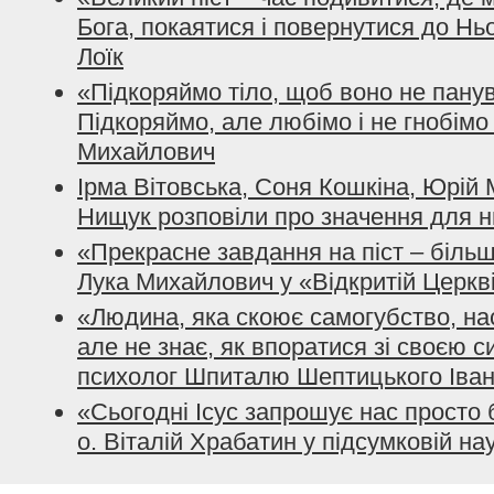
Бога, покаятися і повернутися до Ньо
Лоїк
«Підкоряймо тіло, щоб воно не пану
Підкоряймо, але любімо і не гнобімо 
Михайлович
Ірма Вітовська, Соня Кошкіна, Юрій 
Нищук розповіли про значення для н
«Прекрасне завдання на піст – більш
Лука Михайлович у «Відкритій Церкв
«Людина, яка скоює самогубство, на
але не знає, як впоратися зі своєю с
психолог Шпиталю Шептицького Іва
«Сьогодні Ісус запрошує нас просто 
о. Віталій Храбатин у підсумковій на