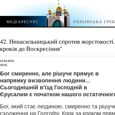
МЕДІАРЕСУРС
УКРАЇНСЬКА ГРЕ
42. Ненасильницький спротив жорстокості. 
кроків до Воскресіння"
13.04.2014
19:41
Бог смиренно, але рішуче прямує в
напрямку визволення людини...
Сьогоднішній в'їзд Господній в
Єрусалим є початком нашого остаточног
Бог, який стає людиною, смиренно та рішуч
сходження на Голгофу. Крок за кроком пря