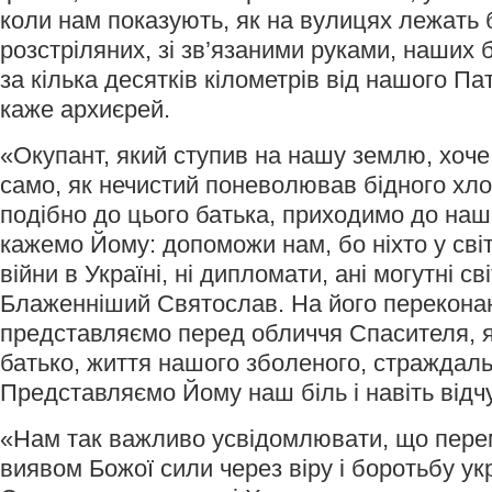
коли нам показують, як на вулицях лежать 
розстріляних, зі зв’язаними руками, наших б
за кілька десятків кілометрів від нашого Па
каже архиєрей.
«Окупант, який ступив на нашу землю, хоче
само, як нечистий поневолював бідного хло
подібно до цього батька, приходимо до наш
кажемо Йому: допоможи нам, бо ніхто у сві
війни в Україні, ні дипломати, ані могутні св
Блаженніший Святослав. На його переконан
представляємо перед обличчя Спасителя, я
батько, життя нашого зболеного, страждаль
Представляємо Йому наш біль і навіть відчу
«Нам так важливо усвідомлювати, що пере
виявом Божої сили через віру і боротьбу ук