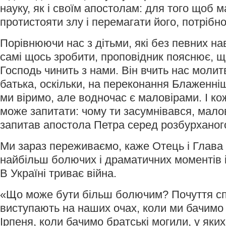
науку, як і своїм апостолам: для того щоб 
протистояти злу і перемагати його, потрібно 
Порівнюючи нас з дітьми, які без певних нав
самі щось зробити, проповідник пояснює, 
Господь чинить з нами. Він вчить нас молит
батька, оскільки, на переконання Блаженні
ми віримо, але водночас є маловірами. І ко
може запитати: чому ти засумнівався, малов
запитав апостола Петра серед розбурханого
Ми зараз переживаємо, каже Отець і Глава 
найбільш болючих і драматичних моментів і
В Україні триває війна.
«Що може бути більш болючим? Почуття сп
виступають на наших очах, коли ми бачимо 
Ірпеня, коли бачимо братські могили, у яких