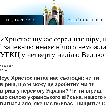
МЕДІАРЕСУРС
УКРАЇНСЬКА ГРЕ
«Христос шукає серед нас віру, 
і запевняє: немає нічого неможли
УГКЦ у четверту неділю Велико
03.04.2022
17:54
Ісус Христос питає нас сьогодні: чи ти
віриш, що Я можу це зробити? Чи ти
віриш у перемогу України? Чи ти віриш,
що силою українського війська, нашого
вигнати зло, яке нас вбиває і нищить? С