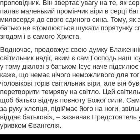
проповідник. Він звертає увагу на те, як се
палає маленький промінчик віри в серці бат
милосердя до свого єдиного сина. Тому, як
батько не втомлюється шукати порятунку сп
згодом і в самого Христа.
Водночас, продовжує свою думку Блаженні
світильник надії, яким є сам Господь наш Іс
у тому діалозі з батьком Ісус наче підсилює
каже, що немає нічого неможливого для того
чоловікові горів світильник віри, але він б
перетворити темряву на світло. Цей світил
щоб батько відчув повноту Божої сили. Са
за руку хлопця, підіймає його на ноги, звільн
віддає батькові», – зазначає Предстоятель
уривком Євангелія.