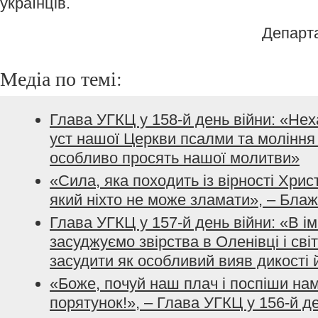
українців.
Департ
Медіа по темі:
Глава УГКЦ у 158-й день війни: «Не
уст нашої Церкви псалми та моління з
особливо просять нашої молитви»
«Сила, яка походить із вірності Хрис
який ніхто не може зламати», – Бла
Глава УГКЦ у 157-й день війни: «В і
засуджуємо звірства в Оленівці і сві
засудити як особливий вияв дикості 
«Боже, почуй наш плач і поспіши нам
порятунок!», – Глава УГКЦ у 156-й д