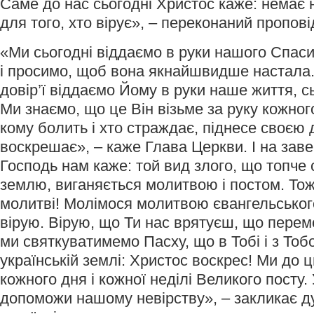
Саме до нас сьогодні Христос каже: немає 
для того, хто вірує», – переконаний пропові
«Ми сьогодні віддаємо в руки нашого Спас
і просимо, щоб вона якнайшвидше настала.
довір’ї віддаємо Йому в руки наше життя, с
Ми знаємо, що це Він візьме за руку кожного
кому болить і хто страждає, піднесе своєю
воскрешає», – каже Глава Церкви. І на зав
Господь нам каже: той вид злого, що топче 
землю, виганяється молитвою і постом. Тож
молитві! Молімося молитвою євангельськог
вірую. Вірую, що Ти нас врятуєш, що перем
ми святкуватимемо Пасху, що в Тобі і з То
українській землі: Христос воскрес! Ми до 
кожного дня і кожної неділі Великого посту.
допоможи нашому невірству», – закликає д