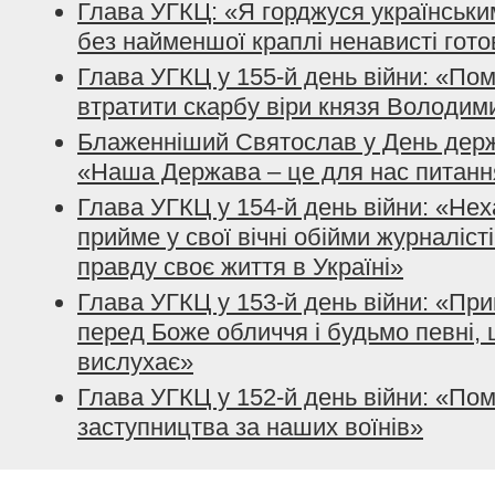
Глава УГКЦ: «Я горджуся українським
без найменшої краплі ненависті гото
Глава УГКЦ у 155-й день війни: «По
втратити скарбу віри князя Володим
Блаженніший Святослав у День держ
«Наша Держава – це для нас питанн
Глава УГКЦ у 154-й день війни: «Нех
прийме у свої вічні обійми журналісті
правду своє життя в Україні»
Глава УГКЦ у 153-й день війни: «При
перед Боже обличчя і будьмо певні, 
вислухає»
Глава УГКЦ у 152-й день війни: «По
заступництва за наших воїнів»