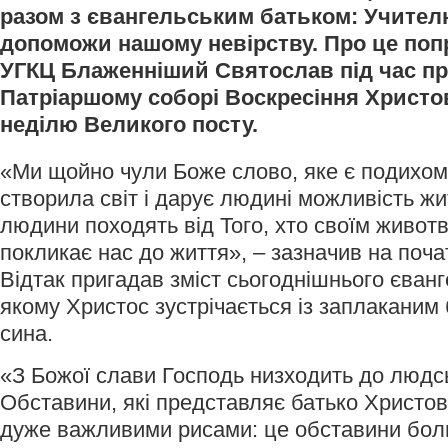
разом з євангельським батьком: Учителю
допоможи нашому невірству. Про це поп
УГКЦ Блаженніший Святослав під час пр
Патріаршому соборі Воскресіння Христо
неділю Великого посту.
«Ми щойно чули Боже слово, яке є подихом
створила світ і дарує людині можливість жи
людини походять від Того, хто своїм живо
покликає нас до життя», – зазначив на поч
Відтак пригадав зміст сьогоднішнього єванг
якому Христос зустрічається із заплаканим
сина.
«З Божої слави Господь низходить до людськ
Обставини, які представляє батько Христов
дуже важливими рисами: це обставини болю