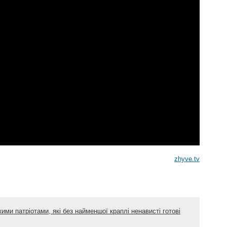
zhyve.tv
ими патріотами, які без найменшої краплі ненависті готові