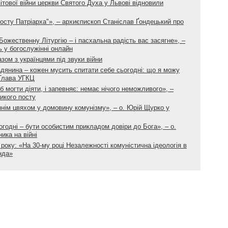
вітової війни церкви Святого Духа у Львові відновили
 посту Патріарха"», – архиєпископ Станіслав Ґондецький про
Божественну Літургію – і пасхальна радість вас засягне», –
 у богослужінні онлайн
ом з українцями під звуки війни
дянина – кожен мусить спитати себе сьогодні: що я можу
 Глава УГКЦ
 могти діяти, і запевняє: немає нічого неможливого», –
икого посту
нім цвяхом у домовину комунізму», – о. Юрій Щурко у
одні – бути особистим прикладом довіри до Бога», – о.
ика на війні
року: «На 30-му році Незалежності комуністична ідеологія в
нда»