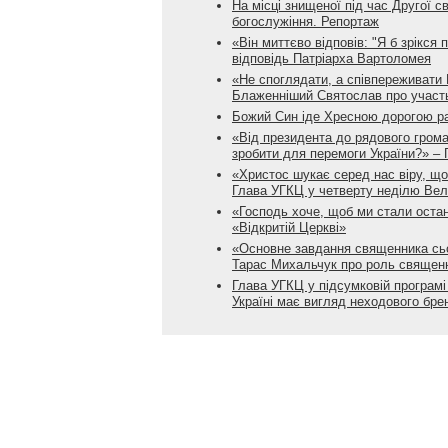
На місці знищеної під час Другої с
богослужіння. Репортаж
«Він миттєво відповів: "Я б зрікся
відповідь Патріарха Вартоломея
«Не споглядати, а співпереживати 
Блаженніший Святослав про участь
Божий Син іде Хресною дорогою раз
«Від президента до рядового грома
зробити для перемоги України?» –
«Христос шукає серед нас віру, щоб
Глава УГКЦ у четверту неділю Вел
«Господь хоче, щоб ми стали остан
«Відкритій Церкві»
«Основне завдання священника сьог
Тарас Михальчук про роль священн
Глава УГКЦ у підсумковій програмі 
Україні має вигляд неходового бре