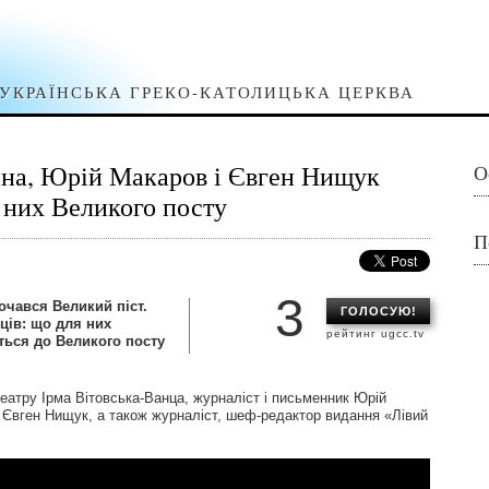
УКРАЇНСЬКА ГРЕКО-КАТОЛИЦЬКА ЦЕРКВА
іна, Юрій Макаров і Євген Нищук
О
 них Великого посту
П
3
очався Великий піст.
ГОЛОСУЮ!
ців: що для них
рейтинг ugcc.tv
ться до Великого посту
театру Ірма Вітовська-Ванца, журналіст і письменник Юрій
яч Євген Нищук, а також журналіст, шеф-редактор видання «Лівий