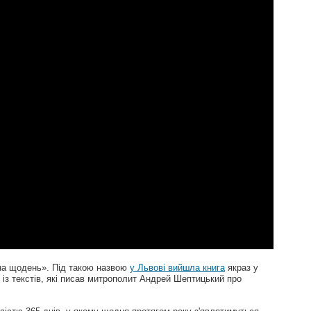
на щодень». Під такою назвою
у Львові вийшла книга
якраз у
 із текстів, які писав митрополит Андрей Шептицький про