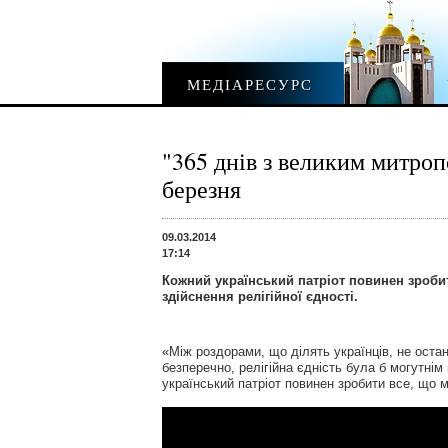
МЕДІАРЕСУРС
"365 днів з великим митр
березня
09.03.2014
17:14
Кожний український патріот повинен зроби
здійснення релігійної єдності.
«Між роздорами, що ділять українців, не останн
безперечно, релігійна єдність була б могутнім
український патріот повинен зробити все, що м