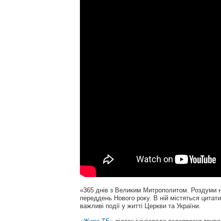
«365 днів з Великим Митрополитом. Роздуми 
переддень Нового року. В ній містяться цитати
важливі події у житті Церкви та України.