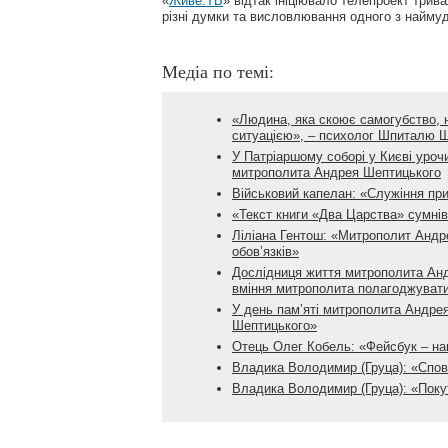
«
Живе.ТБ
» відтак ініціювало телепроект трив
різні думки та висловлювання одного з наймуд
Медіа по темі:
«Людина, яка скоює самогубство, н
ситуацією», – психолог Шпиталю Ш
У Патріаршому соборі у Києві уроч
митрополита Андрея Шептицького
Військовий капелан: «Служіння пр
«Текст книги «Два Царства» сумні
Ліліана Гентош: «Митрополит Андре
обов’язків»
Дослідниця життя митрополита Анд
вміння митрополита полагоджувати 
У день пам’яті митрополита Андр
Шептицького»
Отець Олег Кобель: «Фейсбук – наг
Владика Володимир (Груца): «Спові
Владика Володимир (Груца): «Покут