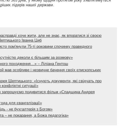
алістю 365 днів, у якому щодня протягом року з'являтимуться
ріших лідерів нашої держави.
асправді хоче жити, але не знає, як впоратися зі своєю
ептицького Іванна Циб
исто пом'янули 75-ті роковини спочинку праведного
исутністю деколи є більшим за розмову»
вного походження…» – Ліліана Гентош
й мав особливе і незвичне бачення своїх єпископських
рея Шептицького: «Існують документи, які свідчать про
конфліктні ситуації»
ея запрошуємо подивитися фільм «Спадщина Андрея
ода для євангелізації»
дь - не бухгалтерія з Богом»
а – не покарання, а Божа педагогіка»