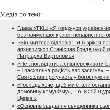
Медіа по темі:
Глава УГКЦ: «Я горджуся українським
без найменшої краплі ненависті гото
«Він миттєво відповів: "Я б зрікся по
архиєпископ Станіслав Ґондецький п
Патріарха Вартоломея
«Не споглядати, а співпереживати Б
– і пасхальна радість вас засягне»,
Святослав про участь у богослужінн
«Господь хоче, щоб ми стали останн
домовину комунізму», – о. Юрій Щурк
Церкві»
«Основне завдання священника сьог