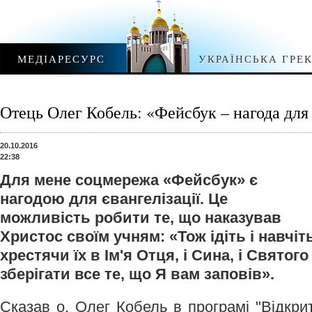
МЕДІАРЕСУРС
УКРАЇНСЬКА ГРЕ
Отець Олег Кобель: «Фейсбук – нагода для 
20.10.2016
22:38
Для мене соцмережа «Фейсбук» є
нагодою для євангелізації. Це
можливість робити те, що наказував
Христос своїм учням: «Тож ідіть і навчіт
хрестячи їх в Ім'я Отця, і Сина, і Святог
зберігати все те, що Я вам заповів».
Сказав о. Олег Кобель в програмі "Відкри