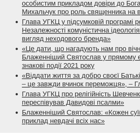
особистим прикладом довіри до Бога»
Михальчук про роль священника на в
Глава УГКЦ у підсумковій програмі р
Незалежності комуністична ідеологія
вигляд неходового бренда»
«Це дати, що нагадують нам про вічн
Блаженніший Святослав у прямому е
знакові події 2021 року
«Віддати життя за добро своєї Батьк
– це завжди вчинок переможця», – 
Глава УГКЦ про релігійність Шевченк
переспівував Давидові псалми»
Блаженніший Святослав: «Кожен суї
приклад невдачі всіх нас»