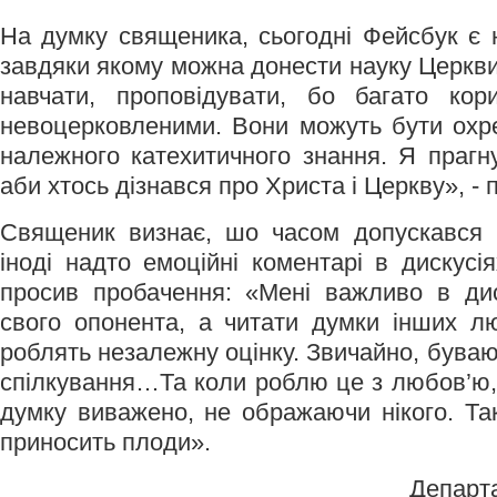
На думку священика, сьогодні Фейсбук є
завдяки якому можна донести науку Церкви
навчати, проповідувати, бо багато кори
невоцерковленими. Вони можуть бути охр
належного катехитичного знання. Я прагну
аби хтось дізнався про Христа і Церкву», - 
Священик визнає, шо часом допускався 
іноді надто емоційні коментарі в дискусі
просив пробачення: «Мені важливо в дис
свого опонента, а читати думки інших л
роблять незалежну оцінку. Звичайно, бувают
спілкування…Та коли роблю це з любов’ю
думку виважено, не ображаючи нікого. Та
приносить плоди».
Департ