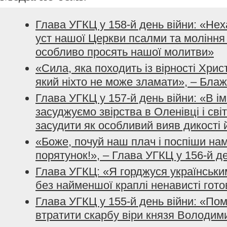
Глава УГКЦ у 158-й день війни: «Не
уст нашої Церкви псалми та моління з
особливо просять нашої молитви»
«Сила, яка походить із вірності Хрис
який ніхто не може зламати», – Бла
Глава УГКЦ у 157-й день війни: «В і
засуджуємо звірства в Оленівці і сві
засудити як особливий вияв дикості 
«Боже, почуй наш плач і поспіши нам
порятунок!», – Глава УГКЦ у 156-й д
Глава УГКЦ: «Я горджуся українським
без найменшої краплі ненависті гото
Глава УГКЦ у 155-й день війни: «По
втратити скарбу віри князя Володим