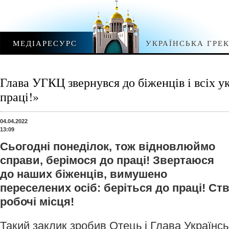
МЕДІАРЕСУРС
УКРАЇНСЬКА ГРЕ
Глава УГКЦ звернувся до біженців і всіх у
праці!»
04.04.2022
13:09
Сьогодні понеділок, тож відновлюймо
справи, берімося до праці! Звертаюся
до наших біженців, вимушено
переселених осіб: беріться до праці! С
робочі місця!
Такий заклик зробив Отець і Глава Українсь