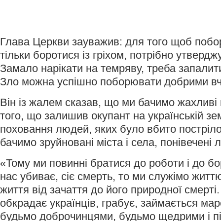
Глава Церкви зауважив: для того щоб побо
тільки боротися із гріхом, потрібно утвердж
Замало нарікати на темряву, треба запалити
Зло можна успішно поборювати добрими в
Він із жалем сказав, що ми бачимо жахливі 
того, що залишив окупант на українській зе
поховання людей, яких було вбито постріл
бачимо зруйновані міста і села, понівечені л
«Тому ми повинні братися до роботи і до б
нас убиває, сіє смерть, то ми служімо жит
життя від зачаття до його природної смерті
обкрадає українців, грабує, займається м
будьмо доброчинцями, будьмо щедрими і пі