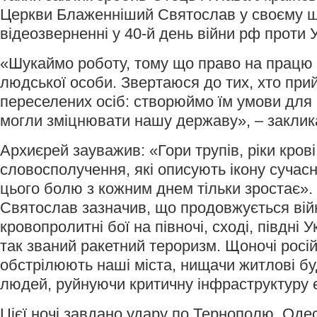
Церкви Блаженніший Святослав у своєму 
відеозверненні у 40-й день війни рф проти 
«Шукаймо роботу, тому що право на працю 
людської особи. Звертаюся до тих, хто пр
переселених осіб: створюймо їм умови для 
могли зміцнювати нашу державу», – заклик
Архиєрей зауважив: «Гори трупів, ріки крові,
словосполучення, які описують ікону сучасно
цього болю з кожним днем тільки зростає»
Святослав зазначив, що продовжується ві
кровопролитні бої на півночі, сході, півдні
так званий ракетний тероризм. Щоночі росій
обстрілюють наші міста, нищачи житлові б
людей, руйнуючи критичну інфраструктуру е
Цієї ночі завдано удару по Тернополю, Одес