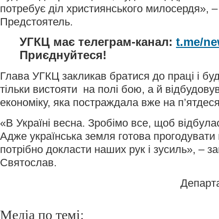
потребує діл християнського милосердя», –
Предстоятель.
УГКЦ має телеграм-канал:
t.me/n
Приєднуйтеся!
Глава УГКЦ закликав братися до праці і б
тільки вистояти на полі бою, а й відбудову
економіку, яка постраждала вже на п’ятдесят
«В Україні весна. Зробімо все, щоб відбула
Адже українська земля готова прогодувати 
потрібно докласти наших рук і зусиль», – 
Святослав.
Департ
Медіа по темі: