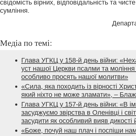
свідомість вірних, відповідальність та чист
сумління.
Департ
Медіа по темі:
Глава УГКЦ у 158-й день війни: «Не
уст нашої Церкви псалми та моління з
особливо просять нашої молитви»
«Сила, яка походить із вірності Хрис
який ніхто не може зламати», – Бла
Глава УГКЦ у 157-й день війни: «В і
засуджуємо звірства в Оленівці і сві
засудити як особливий вияв дикості 
«Боже, почуй наш плач і поспіши нам