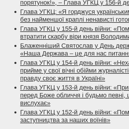
порятунок!», – Глава УГКЦ у 156-й д
Глава УГКЦ: «Я горджуся українським
без найменшої краплі ненависті гото
Глава УГКЦ у 155-й день війни: «По
втратити скарбу віри князя Володим
Блаженніший Святослав у День держ
«Наша Держава – це для нас питанн
Глава УГКЦ у 154-й день війни: «Нех
прийме у свої вічні обійми журналісті
правду своє життя в Україні»
Глава УГКЦ у 153-й день війни: «При
перед Боже обличчя і будьмо певні, 
вислухає»
Глава УГКЦ у 152-й день війни: «По
заступництва за наших воїнів»