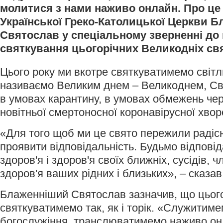
молитися з нами наживо онлайн. Про це 
Української Греко-Католицької Церкви 
Святослав у спеціальному зверненні до 
святкування цьогорічних Великодніх свя
Цього року ми вкотре святкуватимемо світл
називаємо Великим днем – Великоднем, Св
в умовах карантину, в умовах обмежень че
новітньої смертоносної коронавірусної хвор
«Для того щоб ми це свято пережили радісн
проявити відповідальність. Будьмо відпові
здоров'я і здоров'я своїх ближніх, сусідів, ч
здоров'я ваших рідних і близьких», – сказа
Блаженніший Святослав зазначив, що цьог
святкуватимемо так, як і торік. «Служитиме
богослужіння, транслюватимемо наживо онл