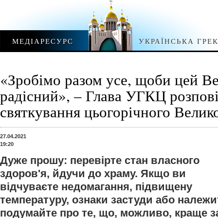
МЕДІАРЕСУРС
УКРАЇНСЬКА ГРЕ
«Зробімо разом усе, щоби цей В
радісний», – Глава УГКЦ розпов
святкування цьогорічного Велик
27.04.2021
19:20
Дуже прошу: перевірте стан власного
здоров'я, йдучи до храму. Якщо ви
відчуваєте недомагання, підвищену
температуру, ознаки застуди або належит
подумайте про те, що, можливо, краще 