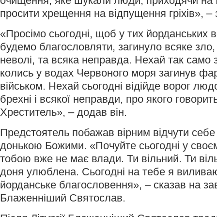
очищення, яке шукали люди, приходячи на 
просити хрещення на відпущення гріхів», –
«Просімо сьогодні, щоб у тих йорданських в
будемо благословляти, загинуло всяке зло, 
неволі, та всяка неправда. Нехай так само з
колись у водах Червоного моря загинув фар
військом. Нехай сьогодні відійде ворог люд
брехні і всякої неправди, про якого говорит
Хреститель», – додав він.
Предстоятель побажав вірним відчути себе
донькою Божими. «Почуйте сьогодні у своєм
тобою вже не має влади. Ти вільний. Ти віл
доня улюблена. Сьогодні на тебе я виливаю
йорданське благословення», – сказав на з
Блаженніший Святослав.