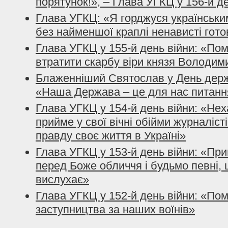
порятунок!», – Глава УГКЦ у 156-й д
Глава УГКЦ: «Я горджуся українським
без найменшої краплі ненависті гото
Глава УГКЦ у 155-й день війни: «По
втратити скарбу віри князя Володим
Блаженніший Святослав у День держ
«Наша Держава – це для нас питанн
Глава УГКЦ у 154-й день війни: «Нех
прийме у свої вічні обійми журналісті
правду своє життя в Україні»
Глава УГКЦ у 153-й день війни: «При
перед Боже обличчя і будьмо певні, 
вислухає»
Глава УГКЦ у 152-й день війни: «По
заступництва за наших воїнів»