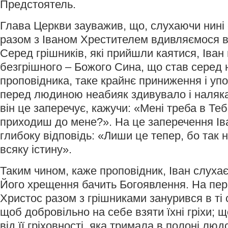
Предстоятель.
Глава Церкви зауважив, що, слухаючи нині 
разом з Іваном Хрестителем вдивляємося в
Серед грішників, які прийшли каятися, Іван
безгрішного – Божого Сина, що став серед 
проповідника, таке крайнє приниження і у
перед людиною неабияк здивувало і наляка
він це заперечує, кажучи: «Мені треба в Теб
приходиш до мене?». На це заперечення Ів
глибоку відповідь: «Лиши це тепер, бо так 
всяку істину».
Таким чином, каже проповідник, Іван слухає
Його хрещення бачить Богоявлення. На пер
Христос разом з грішниками занурився в ті 
щоб добровільно на себе взяти їхні гріхи;
від її гріховності, яка тримала в полоні люд