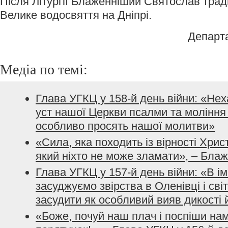
Після Літургії Блаженніший Святослав тра
Велике водосвяття на Дніпрі.
Департ
Медіа по темі:
Глава УГКЦ у 158-й день війни: «Не
уст нашої Церкви псалми та моління з
особливо просять нашої молитви»
«Сила, яка походить із вірності Хрис
який ніхто не може зламати», – Бла
Глава УГКЦ у 157-й день війни: «В і
засуджуємо звірства в Оленівці і сві
засудити як особливий вияв дикості 
«Боже, почуй наш плач і поспіши нам