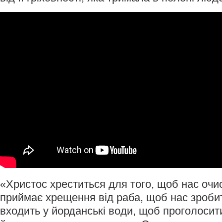
«Христос хреститься для того, щоб нас очи
приймає хрещення від раба, щоб нас зроби
входить у йорданські води, щоб проголосити