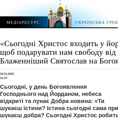
МЕДІАРЕСУРС
УКРАЇНСЬКА ГРЕ
«Сьогодні Христос входить у йор
щоб подарувати нам свободу від
Блаженніший Святослав на Бого
19.01.2021
12:37
Сьогодні, у день Богоявлення
Господнього над Йорданом, небеса
відкриті та лунає Добра новина: «Ти
шукаєш істини? Істина сьогодні сама при
шукаєш добра? Сьогодні Христос робить