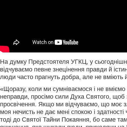
На думку Предстоятеля УГКЦ, у сьогоднішнь
відчуваємо певне знецінення правди й істи
люди часто прагнуть добра, але не вміють й
«Щоразу, коли ми сумніваємося і не вміємо 
неправди, просімо сили Духа Святого, щоб 
просвічення. Якщо ми відчуваємо, що моє 
моя нечисть не дає мені спокою і здатності 
тоді до Святої Тайни Покаяння, бо саме та