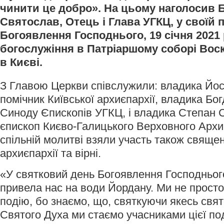
чинити це добро». На цьому наголосив
Святослав, Отець і Глава УГКЦ, у своїй 
Богоявлення Господнього, 19 січня 2021 р
богослужіння в Патріаршому соборі Вос
в Києві.
З Главою Церкви співслужили: владика Йос
помічник Київської архиєпархії, владика Бо
Синоду Єпископів УГКЦ, і владика Степан С
єпископ Києво-Галицького Верховного Архи
спільній молитві взяли участь також священ
архиєпархії та вірні.
«У святковий день Богоявлення Господньо
привела нас на води Йордану. Ми не прост
подію, бо знаємо, що, святкуючи якесь свят
Святого Духа ми стаємо учасниками цієї поді