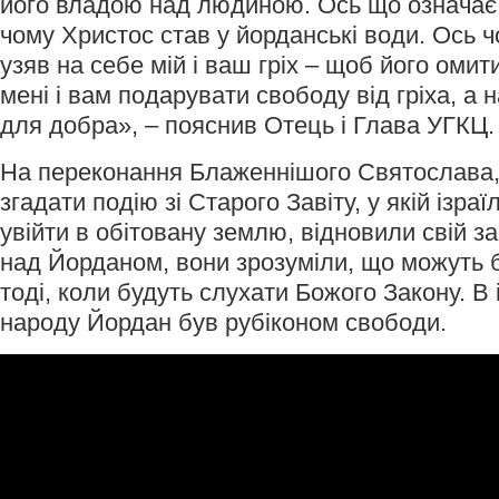
його владою над людиною. Ось що означає
чому Христос став у йорданські води. Ось ч
узяв на себе мій і ваш гріх – щоб його омити
мені і вам подарувати свободу від гріха, а 
для добра», – пояснив Отець і Глава УГКЦ.
На переконання Блаженнішого Святослава,
згадати подію зі Старого Завіту, у якій ізра
увійти в обітовану землю, відновили свій за
над Йорданом, вони зрозуміли, що можуть 
тоді, коли будуть слухати Божого Закону. В і
народу Йордан був рубіконом свободи.