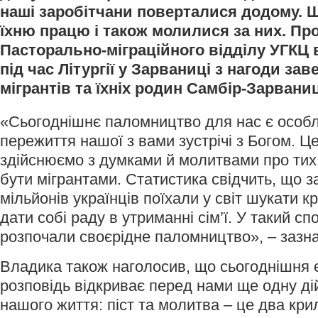
наші заробітчани поверталися додому. Щ
їхню працю і також молилися за них. Про
Пасторально-міграційного відділу УГКЦ 
під час Літургії у Зарваниці з нагоди за
мігрантів та їхніх родин Самбір-Зарвани
«Сьогоднішнє паломництво для нас є особ
пережиття нашої з вами зустрічі з Богом. 
здійснюємо з думками й молитвами про тих
бути мігрантами. Статистика свідчить, що з
мільйонів українців поїхали у світ шукати 
дати собі раду в утриманні сім’ї. У такий сп
розпочали своєрідне паломництво», – зазн
Владика також наголосив, що сьогоднішня 
розповідь відкриває перед нами ще одну дій
нашого життя: піст та молитва – це два кри