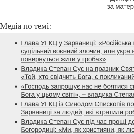
за мате
Медіа по темі:
Глава УГКЦ у Зарваниці: «Російська в
суцільний воєнний злочин, але україн
повернуться жити у гробах»
Владика Степан Сус на празник Свят
«Той, хто свідчить Бога, є покликани
«Господь запрошує нас не боятися св
Бога у цьому світі», – владика Степа
Глава УГКЦ із Синодом Єпископів п
Зарваниці за людей, які втратили роб
Владика Степан Сус під час прощі д
Богородиці: «Ми, як християни, як л