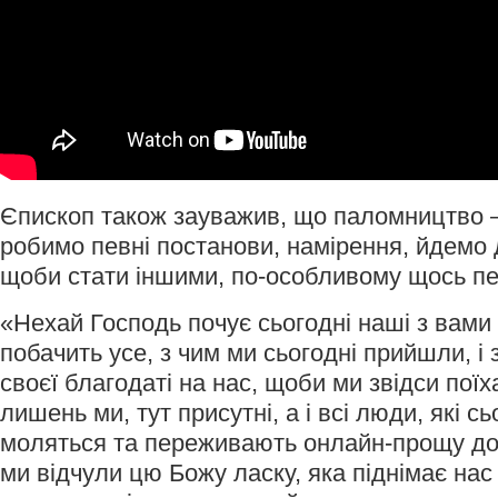
Єпископ також зауважив, що паломництво –
робимо певні постанови, намірення, йдемо 
щоби стати іншими, по-особливому щось п
«Нехай Господь почує сьогодні наші з вами
побачить усе, з чим ми сьогодні прийшли, і 
своєї благодаті на нас, щоби ми звідси поїх
лишень ми, тут присутні, а і всі люди, які с
моляться та переживають онлайн-прощу до
ми відчули цю Божу ласку, яка піднімає нас