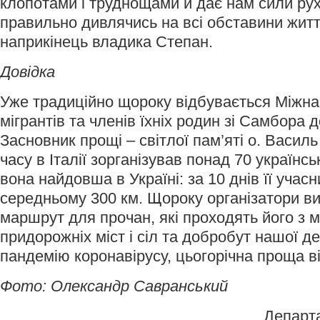
клопотами і труднощами й дає нам сили ру
правильно дивлячись на всі обставини житт
наприкінець владика Степан.
Довідка
Уже традиційно щороку відбувається Міжн
мігрантів та членів їхніх родин зі Самбора 
Засновник прощі – світлої пам’яті о. Василь
часу в Італії зорганізував понад 70 українс
вона найдовша в Україні: за 10 днів її учас
середньому 300 км. Щороку організатори в
маршрут для прочан, які проходять його з
придорожніх міст і сіл та добробут нашої 
пандемію коронавірусу, цьогорічна проща в
Фото: Олександр Савранський
Департ