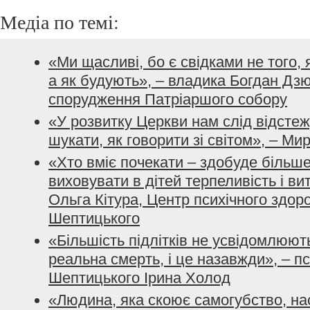
Медіа по темі:
«Ми щасливі, бо є свідками не того,
а як будують», – владика Богдан Дз
спорудження Патріаршого собору
«У розвитку Церкви нам слід відстеж
шукати, як говорити зі світом», – М
«Хто вміє почекати – здобуде більше
виховувати в дітей терпеливість і ви
Ольга Кітура, Центр психічного здо
Шептицького
«Більшість підлітків не усвідомлюют
реальна смерть, і це назавжди», – 
Шептицького Ірина Холод
«Людина, яка скоює самогубство, на