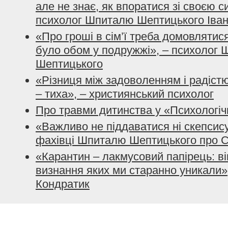
але не знає, як впоратися зі своєю с
психолог Шпиталю Шептицького Іва
«Про гроші в сім’ї треба домовлятис
було обом у подружжі», – психолог
Шептицького
«Різниця між задоволенням і радістю
– тиха», – християнський психолог
Про травми дитинства у «Психологіч
«Важливо не піддаватися ні скепсису,
фахівці Шпиталю Шептицького про 
«Карантин – лакмусовий папірець: в
визнання яких ми старанно уникали»,
Кондратик