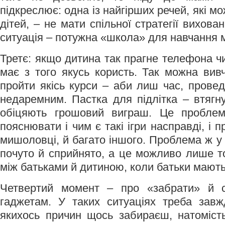
підкреслює: одна із найгірших речей, які м
дітей, – не мати спільної стратегії вихова
ситуація – потужна «школа» для навчання м
Третє: якщо дитина так прагне телефона ч
має з того якусь користь. Так можна вив
пройти якісь курси – аби лиш час, провед
недаремним. Пастка для підлітка – втягну
обіцяють грошовий виграш. Це проблем
пояснювати і чим є такі ігри насправді, і 
мишоловці, й багато іншого. Проблема ж у
почуто й сприйнято, а це можливо лише то
між батьками й дитиною, коли батьки мають
Четвертий момент – про «забрати» й с
гаджетам. У таких ситуаціях треба завж
якихось причин щось забираєш, натоміст