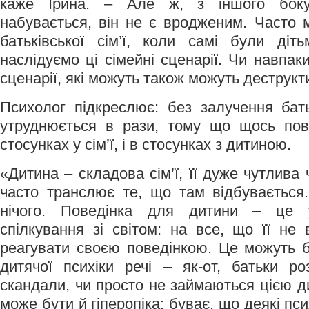
каже Ірина. – Але ж, з іншого боку,
набувається, він не є вродженим. Часто
батьківської сім’ї, коли самі були діт
наслідуємо ці сімейні сценарії. Чи навпак
сценарії, які можуть також можуть дестру
Психолог підкреслює: без залучення бат
утруднюється в рази, тому що щось пов
стосунках у сім’ї, і в стосунках з дитиною.
«Дитина – складова сім’ї, її дуже чутлива 
часто транслює те, що там відбувається
нічого. Поведінка для дитини – це у
спілкування зі світом: на все, що її не
реагувати своєю поведінкою. Це можуть б
дитячої психіки речі – як-от, батьки ро
скандали, чи просто не займаються цією 
може бути й гіперопіка: буває, що деякі пс