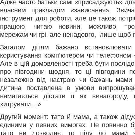
Адже часто батьки самі «присаджують» діт
власним прикладом «зависання». Звич
інструмент для роботи, але це також потрі
працюю, читаю новини, можливо, тро
мережам чи грі, але ненадовго, лише що
Загалом дітям бажано встановлювати
користування комп’ютером чи телефоном –
Але в цій домовленості треба бути послід
про півгодини щодня, то ці півгодини п
незалежно від настрою чи бажань мами 
дитина поставлена в умови випрошуван
намагається дістати її як винагороду
хитрувати…»
Другий момент: тато й мама, а також діду
єдиними у певних вимогах. Не повинно б
тато не дозволяє, то піду до мами ч