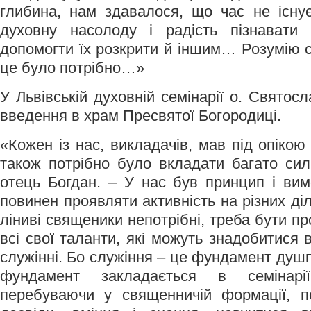
глибина, нам здавалося, що час не існ
духовну насолоду і радість пізнавати
допомогти їх розкрити й іншим… Розумію с
це було потрібно…»
У Львівській духовній семінарії о. Свято
введення в храм Пресвятої Богородиці.
«Кожен із нас, викладачів, мав під опікою 
також потрібно було вкладати багато сил 
отець Богдан. – У нас був принцип і вим
повинен проявляти активність на різних ді
ліниві священики непотрібні, треба бути п
всі свої таланти, які можуть знадобитися
служінні. Бо служіння – це фундамент душпа
фундамент закладається в семінар
перебуваючи у священничій формації, п