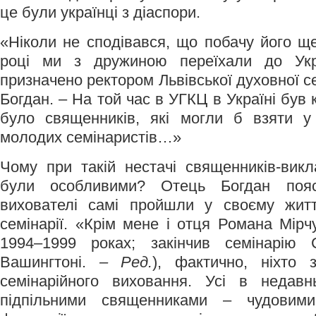
це були українці з діаспори.
«Ніколи не сподівався, що побачу його 
році ми з дружиною переїхали до Ук
призначено ректором Львівської духовної се
Богдан. – На той час в УГКЦ в Україні був
було священників, які могли б взяти у
молодих семінаристів…»
Чому при такій нестачі священників-вик
були особливими? Отець Богдан поя
вихователі самі пройшли у своєму жит
семінарії. «Крім мене і отця Романа Мірч
1994–1999 роках; закінчив семінарію
Вашингтоні.
– Ред.
), фактично, ніхто
семінарійного виховання. Усі в недав
підпільними священниками – чудовими