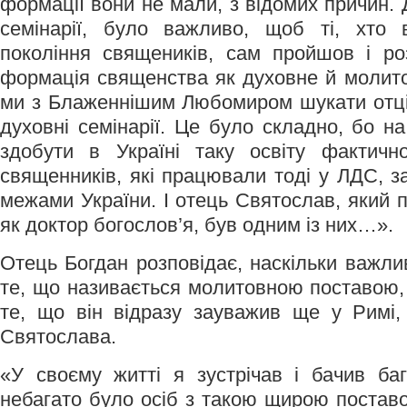
формації вони не мали, з відомих причин. 
семінарії, було важливо, щоб ті, хто
покоління священиків, сам пройшов і ро
формація священства як духовне й молито
ми з Блаженнішим Любомиром шукати отців,
духовні семінарії. Це було складно, бо н
здобути в Україні таку освіту фактичн
священників, які працювали тоді у ЛДС, за
межами України. І отець Святослав, який 
як доктор богослов’я, був одним із них…».
Отець Богдан розповідає, наскільки важл
те, що називається молитовною поставою
те, що він відразу зауважив ще у Римі,
Святослава.
«У своєму житті я зустрічав і бачив ба
небагато було осіб з такою щирою постав