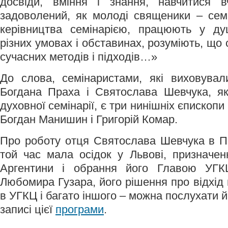
досвіди, вміння і знання, навчитися в
задоволений, як молоді священики – сем
керівництва семінарією, працюють у ду
різних умовах і обставинах, розуміють, що 
сучасних методів і підходів…»
До слова, семінаристами, які виховувал
Богдана Праха і Святослава Шевчука, як 
духовної семінарії, є три нинішніх єпископ
Богдан Манишин і Григорій Комар.
Про роботу отця Святослава Шевчука в Пат
той час мала осідок у Львові, призначе
Аргентини і обрання його Главою УГК
Любомира Гузара, його рішення про відхід в
в УГКЦ і багато іншого – можна послухати 
записі цієї
програми
.