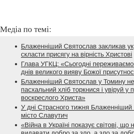
Медіа по темі:
Блаженніший Святослав закликав ук
скласти присягу на вірність Христові
Глава УГКЦ: «Сьогодні переживаємо 
днів великого вияву Божої присутнос
Блаженніший Святослав у Томину не
пасхальний хліб торкнися і увіруй у 
воскреслого Христа»
У дні Страсного тижня Блаженніший 
місто Славутич
«Війна в Україні показує світові, що
видавати добро за зло, а зло за доб