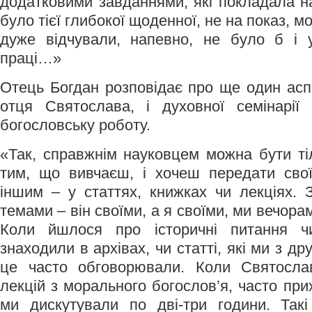
додатковими завданнями, які покладала н
було тієї глибокої щоденної, не на показ, 
дуже відчували, напевно, не було б і у
праці…»
Отець Богдан розповідає про ще один аспе
отця Святослава, і духовної семінарії
богословську роботу.
«Так, справжнім науковцем можна бути ті
тим, що вивчаєш, і хочеш передати свої
іншим – у статтях, книжках чи лекціях.
темами – він своїми, а я своїми, ми вечорам
Коли йшлося про історичні питання ч
знаходили в архівах, чи статті, які ми з д
це часто обговорювали. Коли Святосла
лекцій з морального богослов’я, часто при
ми дискутували по дві-три години. Та