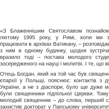
«З Блаженнішим Святославом познайо
лютому 1995 року, у Римі, коли ми 
працювати в архівах Ватикану, – розповіда
з ним в одному будинку, щодня зустріч
вразило тоді – постава молодого студен
зосередженого на науці і молитві. І те, що 
Отець Богдан, який на той час був свяще
єпархії у Польщі, пояснює: контактів з 
України, а не з діаспори, було ще дуже 
були священники підпільної Церкви. Тому
молодий священник – до слова, перший ст
захистив докторат у Папському університет