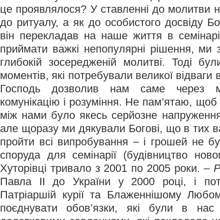
це проявлялося? У ставленні до молитви не 
до ритуалу, а як до особистого досвіду Бог
він перекладав на наше життя в семінарі
приймати важкі непопулярні рішення, ми
глибокій зосередженій молитві. Тоді бул
моментів, які потребували великої відваги 
Господь дозволив нам саме через 
комунікацію і розуміння. Не пам’ятаю, щоб 
між нами було якесь серйозне напруження
але щоразу ми дякували Богові, що в тих 
пройти всі випробування – і грошей не бу
споруда для семінарії (будівництво нов
Хуторівці тривало з 2001 по 2005 роки. –
Р
Павла ІІ до України у 2000 році, і по
Патріаршій курії та Блаженнішому Люб
поєднувати обов’язки, які були в нас 