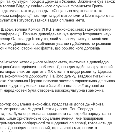
орчі та культурні процеси Держави Україна. Важливим був також
а голови Відділу соціального служіння Української Греко-
 підготував також доповідь - «Соціальна згуртованість та
никам конференції погляди та ідеї митрополита Шептицького на
зуватися і згуртовуватися задля спільної мети.
 Шабан, голова Комісії УГКЦ з міжконфесійних і міжрелігійних
конференції. Першим доповідачем був доктор історичних наук
фесор Олександр Ігнатуша, який у своєму виступі висвітлив
ого». Доповідач з особливою увагою і дбайливістю розповів
уючи мовою історичних фактів, що робило його доповідь
їнського католицького університету, виступив з доповіддю
 розв’язки одвічних проблем». Доповідач здійснив ґрунтовний
ших моральних авторитетів XX століття щодо розвитку Церкви,
а економічного добробуту. На його думку, завдяки титанічній
Греко-Католицька Церква потужно засяяла справжньою діяльною
ння чуда: в умовах австрійської та польської окупації за
віті народностей була створена висококультурна і заможна
доктор соціальної економіки, представив доповідь «Криза і
ням митрополита Андрея Шептицького». Пан Свереда
ита, яка була спрямована передовсім на потреби народу та на
ава. Саме християнське соціальне вчення, яке поширював
ромадської солідарності та щоденної співпраці, готовність до
ресів. Доповідач переконаний, що за часів митрополита