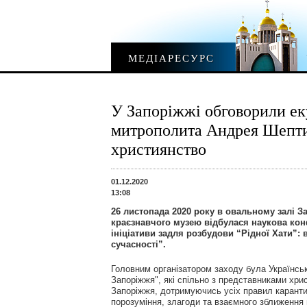
МЕДІАРЕСУРС
У Запоріжжі обговорили еку
митрополита Андрея Шептиц
християнство
01.12.2020
13:08
26 листопада 2020 року в овальному залі З
краєзнавчого музею відбулася наукова кон
ініціативи задля розбудови “Рідної Хати”:
сучасності”.
Головним організатором заходу була Українсь
Запоріжжя", які спільно з представниками хрис
Запоріжжя, дотримуючись усіх правил каранти
порозуміння, злагоди та взаємного зближення 