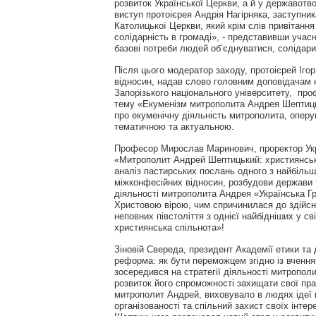
розвиток Української Церкви, а й у державотв
виступ протоієрея Андрія Нагірняка, заступник
Католицької Церкви, який крім слів привітання
солідарність в громаді», - представивши учас
базові потреби людей об’єднуватися, солідари
Після цього модератор заходу, протоієрей Ігор
відносин, надав слово головним доповідачам 
Запорізького національного університету, про
тему «Екуменізм митрополита Андрея Шептицьк
про екуменічну діяльність митрополита, опер
тематичною та актуальною.
Професор Мирослав Маринович, проректор Укра
«Митрополит Андрей Шептицький: християнські
аналіз пастирських послань одного з найбіль
міжконфесійних відносин, розбудови держави т
діяльності митрополита Андрея «Українська 
Христовою вірою, чим спричинилася до здійсне
неповних півстоліття з однієї найбідніших у с
християнська спільнота»!
Зіновій Свереда, президент Академії етики та 
реформа: як бути переможцем згідно із вчен
зосередився на стратегії діяльності митропол
розвиток його спроможності захищати свої пр
митрополит Андрей, виховувало в людях ідеї г
організованості та спільний захист своїх інте