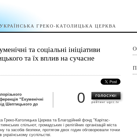
УКРАЇНСЬКА ГРЕКО-КАТОЛИЦЬКА ЦЕРКВА
менічні та соціальні ініціативи
О
ького та їх вплив на сучасне
П
0
апорізького
ГОЛОСУЮ!
ференція “Екуменічні
рейтинг ugcc.tv
 від Шептицького до
ка Греко-Католицька Церква та Благодійний фонд "Карітас-
тиянських спільнот, громадських і релігійних організацій міста
ну та засобів безпеки, протягом двох годин обговорювали точки
в українському суспільстві.