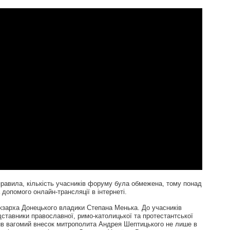
правила, кількість учасників форуму була обмежена, тому понад
 допомого онлайн-трансляції в інтернеті.
кзарха Донецького владики Степана Менька. До учасників
ставники православної, римо-католицької та протестантської
чив вагомий внесок митрополита Андрея Шептицького не лише в