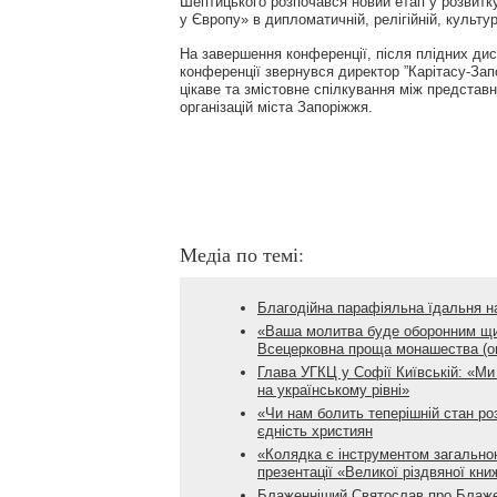
Шептицького розпочався новий етап у розвитк
у Європу» в дипломатичній, релігійній, культур
На завершення конференції, після плідних дис
конференції звернувся директор ”Карітасу-Зап
цікаве та змістовне спілкування між представ
організацій міста Запоріжжя.
Медіа по темі:
Благодійна парафіяльна їдальня на
«Ваша молитва буде оборонним щит
Всецерковна проща монашества (о
Глава УГКЦ у Софії Київській: «Ми
на українському рівні»
«Чи нам болить теперішній стан ро
єдність християн
«Колядка є інструментом загальнон
презентації «Великої різдвяної кни
Блаженніший Святослав про Блаже