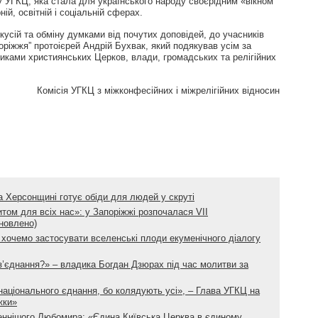
у УГКЦ, яка стала для українського народу своєрідним «вікном
ній, освітній і соціальній сферах.
кусій та обміну думками від почутих доповідей, до учасників
оріжжя” протоієрей Андрій Бухвак, який подякував усім за
никами християнських Церков, влади, громадських та релігійних
Комісія УГКЦ з міжконфесійних і міжрелігійних відносин
 Херсонщині готує обіди для людей у скруті
ом для всіх нас»: у Запоріжжі розпочалася VII
новлено)
 хочемо застосувати вселенські плоди екуменічного діалогу
з’єднання?» – владика Богдан Дзюрах під час молитви за
аціонального єднання, бо колядують усі», – Глава УГКЦ на
жки»
ннішого Любомира: «Єдина Київська Церква в єдиному