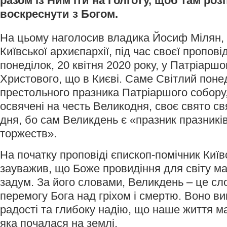
разом із Ним іти на Голготу, щоб там розп
воскреснути з Богом.
На цьому наголосив владика Йосиф Мілян, 
Київської архиєпархії, під час своєї пропові
понеділок, 20 квітня 2020 року, у Патріарш
Христового, що в Києві. Саме Світлий поне
престольного празника Патріаршого собору,
освячені на честь Великодня, своє свято с
дня, бо сам Великдень є «празник празників
торжеств».
На початку проповіді єпископ-помічник Київ
зауважив, що Боже провидіння для світу ма
задум. За його словами, Великдень – це сло
перемогу Бога над гріхом і смертю. Воно в
радості та глибоку надію, що наше життя ма
яка почалася на землі.