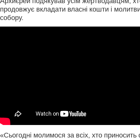
Архиєрей подякував усім жертводавцям, хт
продовжує вкладати власні кошти і молитви
собору.
«Сьогодні молимося за всіх, хто приносить 