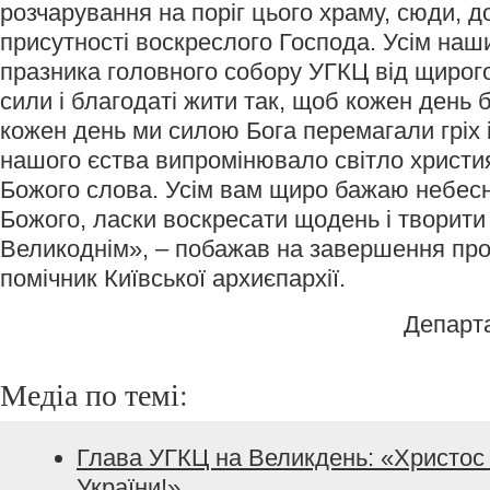
розчарування на поріг цього храму, сюди, д
присутності воскреслого Господа. Усім наш
празника головного собору УГКЦ від щирог
сили і благодаті жити так, щоб кожен день
кожен день ми силою Бога перемагали гріх і
нашого єства випромінювало світло христия
Божого слова. Усім вам щиро бажаю небесно
Божого, ласки воскресати щодень і творит
Великоднім», – побажав на завершення про
помічник Київської архиєпархії.
Департ
Медіа по темі:
Глава УГКЦ на Великдень: «Христос 
України!»