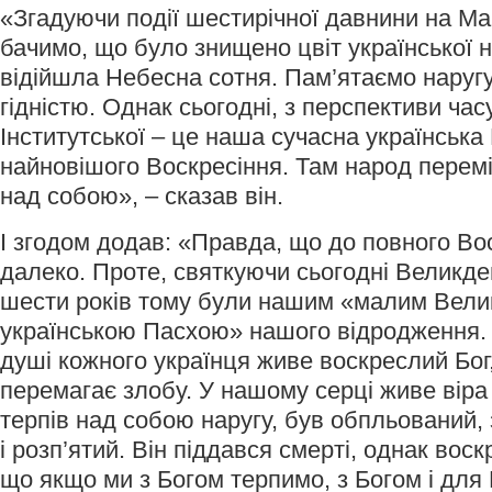
«Згадуючи події шестирічної давнини на Май
бачимо, що було знищено цвіт української н
відійшла Небесна сотня. Пам’ятаємо наруг
гідністю. Однак сьогодні, з перспективи часу
Інститутської – це наша сучасна українська 
найновішого Воскресіння. Там народ переміг
над собою», – сказав він.
І згодом додав: «Правда, що до повного В
далеко. Проте, святкуючи сьогодні Великден
шести років тому були нашим «малим Вели
українською Пасхою» нашого відродження. 
душі кожного українця живе воскреслий Бог
перемагає злобу. У нашому серці живе віра
терпів над собою наругу, був обпльований,
і розп’ятий. Він піддався смерті, однак вос
що якщо ми з Богом терпимо, з Богом і для