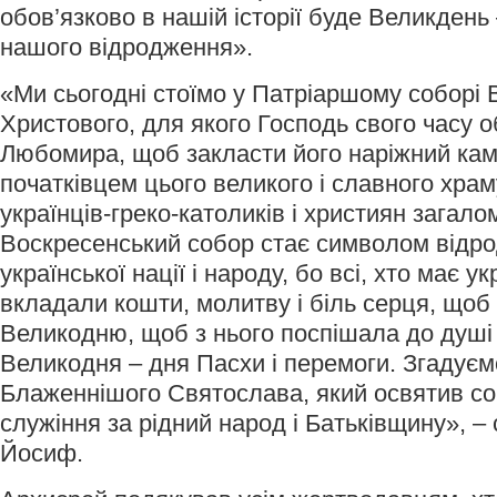
обов’язково в нашій історії буде Великдень
нашого відродження».
«Ми сьогодні стоїмо у Патріаршому соборі 
Христового, для якого Господь свого часу 
Любомира, щоб закласти його наріжний камі
початківцем цього великого і славного храм
українців-греко-католиків і християн загало
Воскресенський собор стає символом відро
української нації і народу, бо всі, хто має у
вкладали кошти, молитву і біль серця, щоб
Великодню, щоб з нього поспішала до душі 
Великодня – дня Пасхи і перемоги. Згадуєм
Блаженнішого Святослава, який освятив со
служіння за рідний народ і Батьківщину», –
Йосиф.