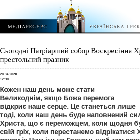
МЕДІАРЕСУРС
УКРАЇНСЬКА ГРЕ
Сьогодні Патріарший собор Воскресіння Хр
престольний празник
20.04.2020
12:30
Кожен наш день може стати
Великоднім, якщо Божа перемога
відкриє наше серце. Це станеться лише
тоді, коли наш день буде наповнений с
Христа, що є переможцем, коли щодня 
свій гріх, коли перестанемо відрікатися 