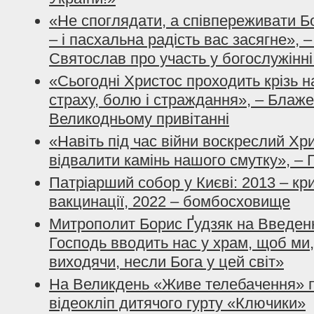
«Не споглядати, а співпереживати Б
– і пасхальна радість вас засягне»,
Святослав про участь у богослужінн
«Сьогодні Христос проходить крізь н
страху, болю і страждання», – Блаж
Великодньому привітанні
«Навіть під час війни воскреслий Хр
відвалити камінь нашого смутку», –
Патріарший собор у Києві: 2013 – кри
вакцинації, 2022 – бомбосховище
Митрополит Борис Ґудзяк на Введен
Господь вводить нас у храм, щоб ми,
виходячи, несли Бога у цей світ»
На Великдень «Живе телебачення» 
відеокліп дитячого гурту «Ключики»