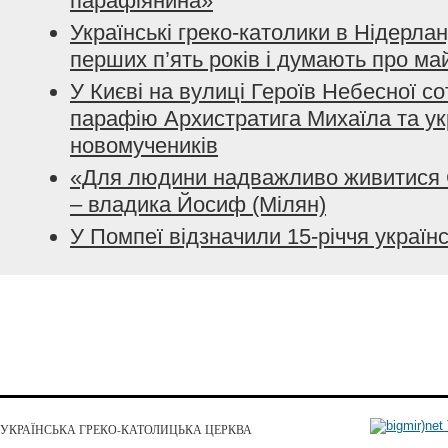
парафіянина»
Українські греко-католики в Нідерла
перших п’ять років і думають про ма
У Києві на вулиці Героїв Небесної с
парафію Архистратига Михаїла та ук
новомучеників
«Для людини надважливо живитися 
– владика Йосиф (Мілян)
У Помпеї відзначили 15-річчя україн
УКРАЇНСЬКА ГРЕКО-КАТОЛИЦЬКА ЦЕРКВА