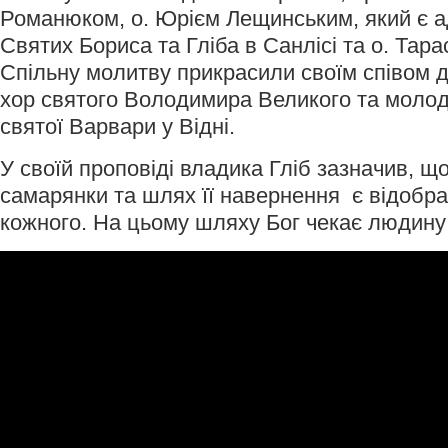
Романюком, о. Юрієм Лещинським, який є а
Святих Бориса та Гліба в Санлісі та о. Тара
Спільну молитву прикрасили своїм співом 
хор святого Володимира Великого та молод
святої Варвари у Відні.
У своїй проповіді владика Гліб зазначив, що 
самарянки та шлях її навернення є відоб
кожного. На цьому шляху Бог чекає людину