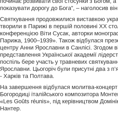
починає розвивати свої стосунки з Богом, а
показувати дорогу до Бога”, – наголосив він
Святкування продовжилися виставкою украї
творили в Парижі в першій половині ХХ стол
конференцією Віти Сусак, авторки монограф
Парижа, 1900–1939». Також відбулася през
центру Анни Ярославни в Санлісі. Згодом 
представлення Української академії лідерст
поспіль бере участь у травневих святкуван
Ярославни. Цьогоріч були присутні два з п’
- Харків та Полтава.
На завершення відбулася молитва-концерт 
Богородиці італійського композитора Монтев
«Les Goûts réunis», під керівництвом Доміні
Нантер.