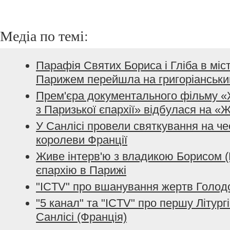
Медіа по темі:
Парафія Святих Бориса і Гліба в міст
Парижем перейшла на григоріанськи
Прем'єра документального фільму «Ж
з Паризької єпархії» відбулася на 
У Санлісі провели святкування на че
королеви Франції
Живе інтерв'ю з владикою Борисом (
єпархію в Парижі
"ICTV" про вшанування жертв Голод
"5 канал" та "ICTV" про першу Літург
Санлісі (Франція)