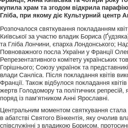
купила храм та згодом відкрила парафію
Гліба, при якому діє Культурний центр 
Розпочалося святкування покладанням квіт
Київської за участю владик Бориса (Ґудзяка
та Гліба Лончини, єпарха Лондонського; Над
Повноважного посла України у Франції Ол
Репрезентативного комітету українських то
Горішнього; Союзу українок та представникі
влади Санліса. Після покладання квітів вик
Франції. Також відбулося покладання квітів
жертв Голодомору та політичних репресій, 
поряд із пам’ятником Анні Ярославні.
Центральним моментом святкування стала 
в абатстві Святого Вінкентія, яку очолив вл
співслужінні з владикою Борисом, протоси