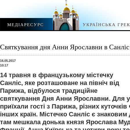
МЕДІАРЕСУРС
УКРАЇНСЬКА ГРЕ
Святкування дня Анни Ярославни в Санліс
16.05.2017
10:17
14 травня в французькому містечку
Санліс, яке розташоване на північ від
Парижа, відбулося традиційне
святкування Дня Анни Ярославни. Для у
приїхали гості з Парижа, різних куточків 
інших країн. Містечко Санліс є знаковим 
там мешкала донька князя Ярослава Муд
Франції, Анна Київська та чотири року т