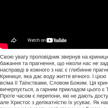
Свою увагу проповідник звернув на криницю
бажання та прагнення, що ніколи нас не за
насправді в кожного з нас є глибинне прагн
Криниця, яка дає воду життя вічного. І цією
всіма її Таїнствами, Словом Божим. Ця кри
вичерпується, а гарним прикладом цього є 
Проте часом є перепони, які не дають доступ
але Христос з делікатністю їх усуває. Як н