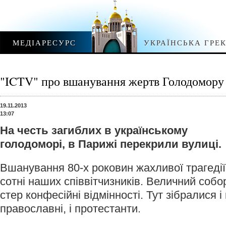
МЕДІАРЕСУРС
УКРАЇНСЬКА ГРЕ
"ICTV" про вшанування жертв Голодомору
19.11.2013
13:07
На честь загиблих в українському
голодоморі, в Парижі перекрили вулиці.
Вшанування 80-х роковин жахливої трагедії
сотні наших співвітчизників. Величний соб
стер конфесійні відмінності. Тут зібралися і 
православні, і протестанти.