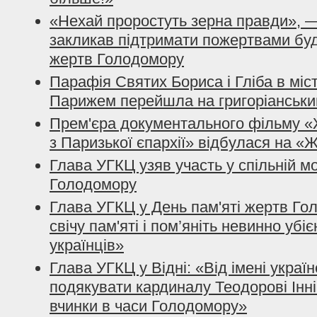
«Нехай проростуть зерна правди», 
закликав підтримати пожертвами бу
жертв Голодомору
Парафія Святих Бориса і Гліба в міст
Парижем перейшла на григоріанськи
Прем'єра документального фільму «Ж
з Паризької єпархії» відбулася на 
Глава УГКЦ узяв участь у спільній м
Голодомору
Глава УГКЦ у День пам'яті жертв Го
свічу пам'яті і пом’яніть невинно уб
українців»
Глава УГКЦ у Відні: «Від імені украї
подякувати кардиналу Теодорові Інніц
вчинки в часи Голодомору»