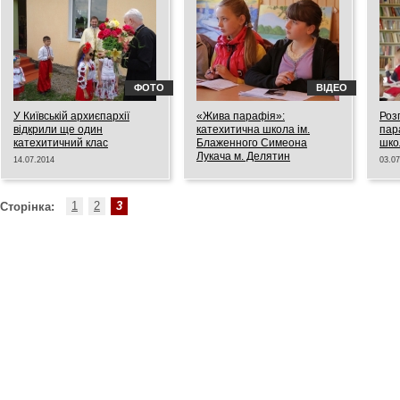
ФОТО
ВІДЕО
У Київській архиєпархії
«Жива парафія»:
Роз
відкрили ще один
катехитична школа ім.
пар
катехитичний клас
Блаженного Симеона
шко
Лукача м. Делятин
14.07.2014
03.07
08.07.2014
1
2
3
Сторінка: