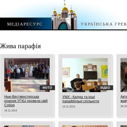
МЕДІАРЕСУРС
УКРАЇНСЬКА ГРЕ
Жива парафія
ФОТО
ВІДЕО
Нью-Вестмінстерська
Акт
УМХ - Калуш та інші
єпархія УГКЦ провела свій
жив
парафіяльні спільноти
Собор
29.10
14.11.2014
18.11.2014