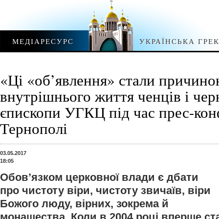
МЕДІАРЕСУРС
УКРАЇНСЬКА ГРЕ
«Ці «об’явлення» стали причино
внутрішнього життя ченців і чер
єпископи УГКЦ під час прес-кон
Тернополі
03.05.2017
18:05
Обов’язком церковної влади є дбати
про чистоту віри, чистоту звичаїв, віри
Божого люду, вірних, зокрема й
монашества. Коли в 2004 році вперше ст