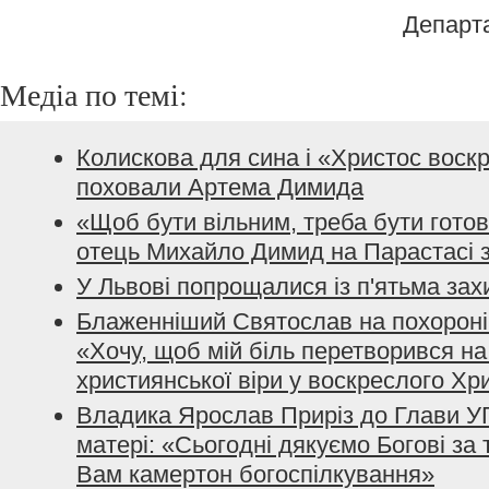
Департ
Медіа по темі:
Колискова для сина і «Христос воскр
поховали Артема Димида
«Щоб бути вільним, треба бути гото
отець Михайло Димид на Парастасі 
У Львові попрощалися із п'ятьма за
Блаженніший Святослав на похороні 
«Хочу, щоб мій біль перетворився на
християнської віри у воскреслого Хр
Владика Ярослав Приріз до Глави У
матері: «Сьогодні дякуємо Богові за 
Вам камертон богоспілкування»