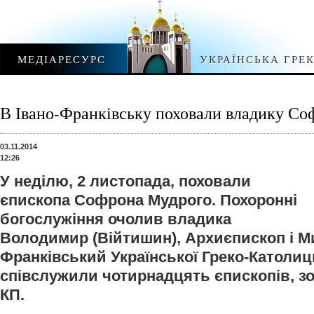
МЕДІАРЕСУРС
УКРАЇНСЬКА ГРЕ
В Івано-Франківську поховали владику Со
03.11.2014
12:26
У неділю, 2 листопада, поховали
єпископа Софрона Мудрого. Похоронні
богослужіння очолив владика
Володимир (Війтишин), Архиєпископ і М
Франківський Української Греко-Католиц
співслужили чотирнадцять єпископів, з
КП.