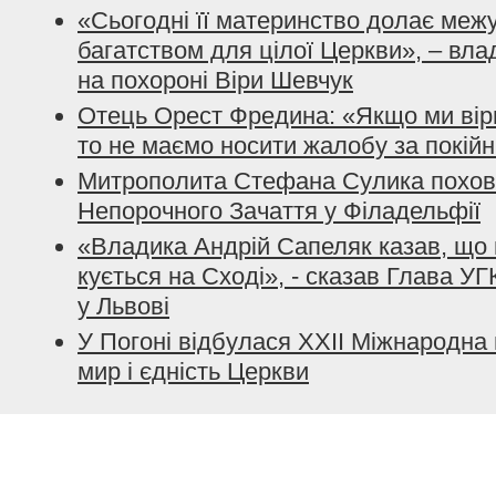
«Сьогодні її материнство долає межу
багатством для цілої Церкви», – вла
на похороні Віри Шевчук
Отець Орест Фредина: «Якщо ми віри
то не маємо носити жалобу за покій
Митрополита Стефана Сулика похова
Непорочного Зачаття у Філадельфії
«Владика Андрій Сапеляк казав, що 
кується на Сході», - сказав Глава УГ
у Львові
У Погоні відбулася XXІІ Міжнародна
мир і єдність Церкви