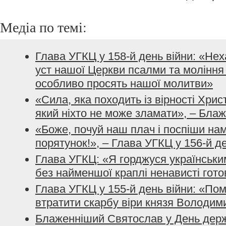
Медіа по темі:
Глава УГКЦ у 158-й день війни: «Не
уст нашої Церкви псалми та моління з
особливо просять нашої молитви»
«Сила, яка походить із вірності Хрис
який ніхто не може зламати», – Бла
«Боже, почуй наш плач і поспіши нам
порятунок!», – Глава УГКЦ у 156-й д
Глава УГКЦ: «Я горджуся українським
без найменшої краплі ненависті гото
Глава УГКЦ у 155-й день війни: «По
втратити скарбу віри князя Володим
Блаженніший Святослав у День держ