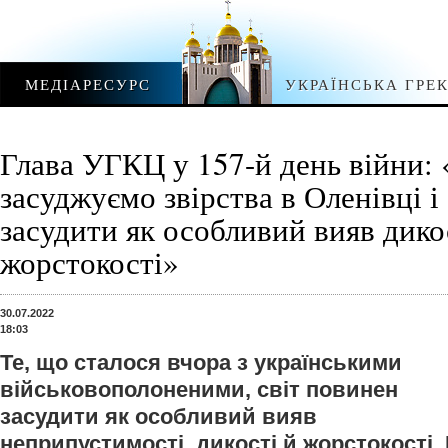
МЕДІАРЕСУРС
УКРАЇНСЬКА ГРЕ
Глава УГКЦ у 157-й день війни: 
засуджуємо звірства в Оленівці і
засудити як особливий вияв дико
жорстокості»
30.07.2022
18:03
Те, що сталося вчора з українськими
військовополоненими, світ повинен
засудити як особливий вияв
неприпустимості, дикості й жорстокості