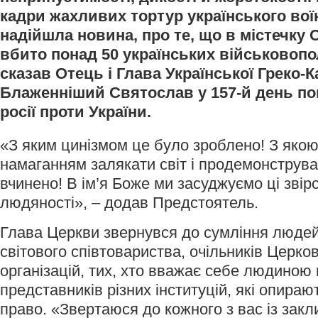
кадри жахливих тортур українського воїн
надійшла новина, про те, що в містечку 
вбито понад 50 українських військовопо
сказав Отець і Глава Української Греко-
Блаженніший Святослав у 157-й день п
росії проти України.
«З яким цинізмом це було зроблено! З якою 
намаганням залякати світ і продемонструва
вчинено! В ім’я Боже ми засуджуємо ці звірс
людяності», – додав Предстоятель.
Глава Церкви звернувся до сумління людей 
світового співтовариства, очільників Церков 
організацій, тих, хто вважає себе людиною в
представників різних інституцій, які опира
право. «Звертаюся до кожного з вас із зак