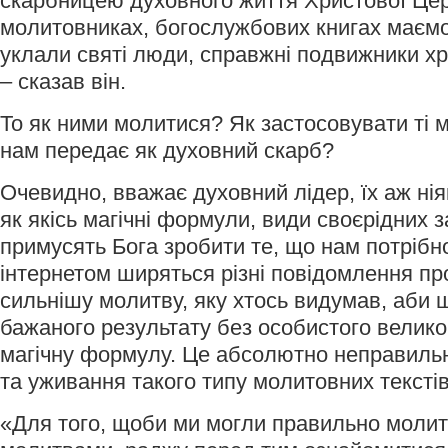
скарбницею духовного життя Христової Це
молитовниках, богослужбових книгах маємо 
уклали святі люди, справжні подвижники хр
– сказав він.
То як ними молитися? Як застосовувати ті м
нам передає як духовний скарб?
Очевидно, вважає духовний лідер, їх аж ні
як якісь магічні формули, види своєрідних з
примусять Бога зробити те, що нам потрібно
інтернетом ширяться різні повідомлення пр
сильнішу молитву, яку хтось видумав, аби 
бажаного результату без особистого великог
магічну формулу. Це абсолютно неправильн
та уживання такого типу молитовних текстів
«Для того, щоби ми могли правильно молит