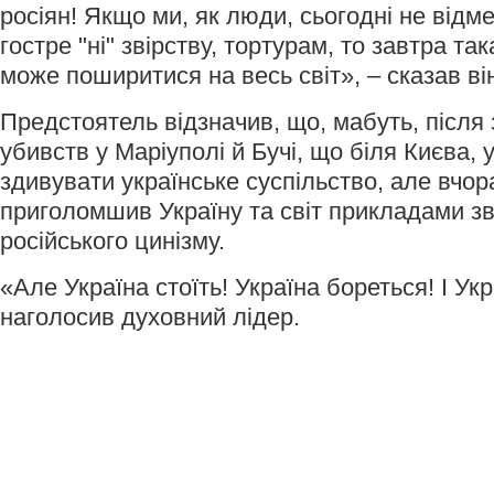
росіян! Якщо ми, як люди, сьогодні не відм
гостре "ні" звірству, тортурам, то завтра та
може поширитися на весь світ», – сказав ві
Предстоятель відзначив, що, мабуть, після 
убивств у Маріуполі й Бучі, що біля Києва,
здивувати українське суспільство, але вчо
приголомшив Україну та світ прикладами зві
російського цинізму.
«Але Україна стоїть! Україна бореться! І Ук
наголосив духовний лідер.