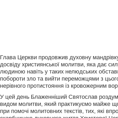
Глава Церкви продовжив духовну мандрівку
досвіду християнської молитви, яка дає си
людиною навіть у таких нелюдських обстав
побороти зло та вийти переможцями з цього
нерівного протистояння із кровожерним вор
У цей день Блаженніший Святослав роздум
видом молитви, який практикуємо майже щ
при помочі молитовних текстів, тих, які вп