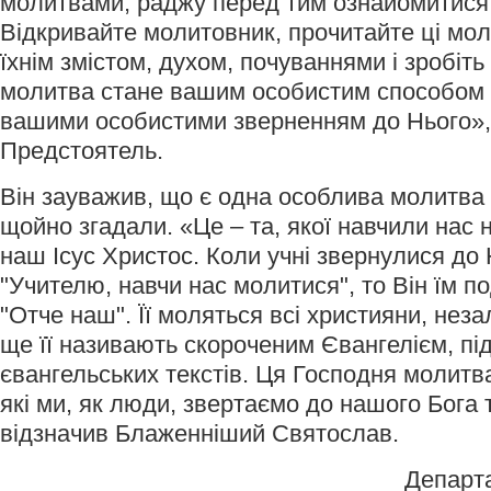
молитвами, раджу перед тим ознайомитися з
Відкривайте молитовник, прочитайте ці мол
їхнім змістом, духом, почуваннями і зробіть
молитва стане вашим особистим способом с
вашими особистими зверненням до Нього»,
Предстоятель.
Він зауважив, що є одна особлива молитва з
щойно згадали. «Це – та, якої навчили нас 
наш Ісус Христос. Коли учні звернулися до 
"Учителю, навчи нас молитися", то Він їм 
"Отче наш". Її моляться всі християни, неза
ще її називають скороченим Євангелієм, пі
євангельських текстів. Ця Господня молитва
які ми, як люди, звертаємо до нашого Бога 
відзначив Блаженніший Святослав.
Департ