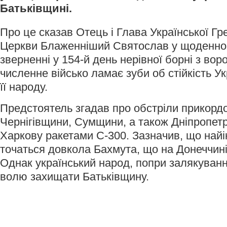
Батьківщині.
Про це сказав Отець і Глава Української Гр
Церкви Блаженніший Святослав у щоденно
зверненні у 154-й день нерівної борні з вор
численне військо ламає зуби об стійкість Ук
її народу.
Предстоятель згадав про обстріли прикорд
Чернігівщини, Сумщини, а також Дніпропет
Харкову ракетами С-300. Зазначив, що найі
точаться довкола Бахмута, що на Донеччині
Однак український народ, попри залякуванн
волю захищати Батьківщину.