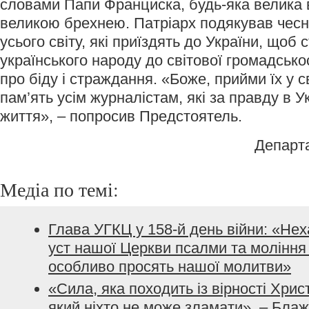
словами Папи Франциска, будь-яка велика в
великою брехнею. Патріарх подякував чесн
усього світу, які приїздять до України, щоб 
українського народу до світової громадсько
про біду і страждання. «Боже, прийми їх у с
пам’ять усім журналістам, які за правду в У
життя», – попросив Предстоятель.
Департ
Медіа по темі:
Глава УГКЦ у 158-й день війни: «Не
уст нашої Церкви псалми та моління з
особливо просять нашої молитви»
«Сила, яка походить із вірності Хрис
який ніхто не може зламати», – Бла