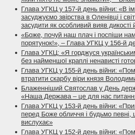
Глава УГКЦ у 157-й день війни: «В і
засуджуємо звірства в Оленівці і сві
засудити як особливий вияв дикості 
«Боже, почуй наш плач і поспіши нам
порятунок!», – Глава УГКЦ у 156-й д
Глава УГКЦ: «Я горджуся українським
без найменшої краплі ненависті гото
Глава УГКЦ у 155-й день війни: «По
втратити скарбу віри князя Володим
Блаженніший Святослав у День держ
«Наша Держава – це для нас питанн
Глава УГКЦ у 153-й день війни: «При
перед Боже обличчя і будьмо певні, 
вислухає»
Глава УГКЦ у 152-й день війни: «По