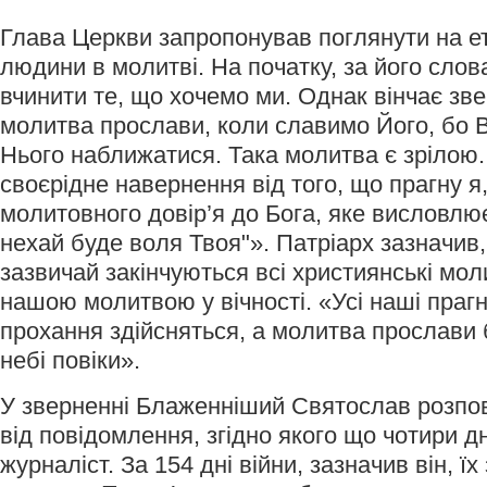
Глава Церкви запропонував поглянути на е
людини в молитві. На початку, за його сло
вчинити те, що хочемо ми. Однак вінчає зв
молитва прослави, коли славимо Його, бо В
Нього наближатися. Така молитва є зрілою.
своєрідне навернення від того, що прагну я
молитовного довір’я до Бога, яке висловл
нехай буде воля Твоя"». Патріарх зазначи
зазвичай закінчуються всі християнські мол
нашою молитвою у вічності. «Усі наші праг
прохання здійсняться, а молитва прослави
небі повіки».
У зверненні Блаженніший Святослав розпов
від повідомлення, згідно якого що чотири дн
журналіст. За 154 дні війни, зазначив він, їх