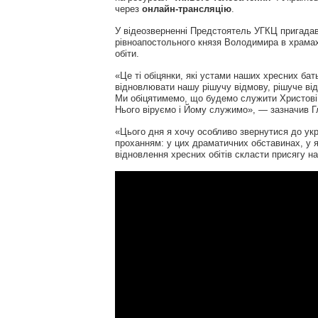
через
онлайн-трансляцію
.
У відеозверненні Предстоятель УГКЦ пригадав,
рівноапостольного князя Володимира в храмах
обіти.
«Це ті обіцянки, які устами наших хресних ба
відновлювати нашу рішучу відмову, рішуче відр
Ми обіцятимемо, що будемо служити Христові
Нього віруємо і Йому служимо», — зазначив Г
«Цього дня я хочу особливо звернутися до укра
проханням: у цих драматичних обставинах, у я
відновлення хресних обітів скласти присягу на