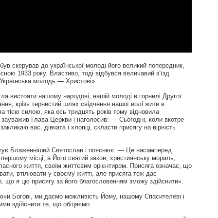
 був скерував до української молоді його великий попередник,
ною 1933 року. Властиво, тоді відбувся величавий з’їзд
«Українська молодь — Христові».
гла вистояти нашому народові, нашій молоді в горнилі Другої
ання, крізь тернистий шлях свідчення нашої волі жити в
ла тією силою, яка ось тридцять років тому відновила
 зауважив Глава Церкви і наголосив: — Сьогодні, коли вкотре
закликаю вас, дівчата і хлопці, скласти присягу на вірність
итує Блаженніший Святослав і пояснює: — Це насамперед
 першому місці, а Його святий закон, християнську мораль,
асного життя, своїм життєвим орієнтиром. Присяга означає, що
вати, втілювати у своєму житті, але присяга теж дає
, що я цю присягу за його благословенням зможу здійснити».
аючи Богові, ми даємо можливість Йому, нашому Спасителеві і
ними здійснити те, що обіцяємо.