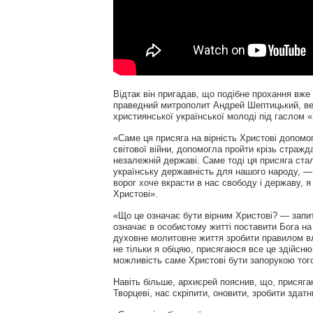
Відтак він пригадав, що подібне прохання вже
праведний митрополит Андрей Шептицький, вес
християнської української молоді під гаслом 
«Саме ця присяга на вірність Христові допомо
світової війни, допомогла пройти крізь стражд
незалежній державі. Саме тоді ця присяга ста
українську державність для нашого народу, —
ворог хоче вкрасти в нас свободу і державу, я 
Христові».
«Що це означає бути вірним Христові? — зап
означає в особистому житті поставити Бога на
духовне молитовне життя зробити правилом вл
не тільки я обіцяю, присягаюся все це здійсню
можливість саме Христові бути запорукою того
Навіть більше, архиєрей пояснив, що, присяг
Творцеві, нас скріпити, оновити, зробити здат