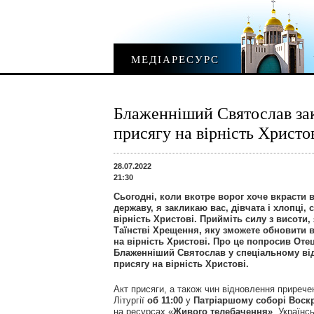
МЕДІАРЕСУРС
Блаженніший Святослав зак
присягу на вірність Христо
28.07.2022
21:30
Сьогодні, коли вкотре ворог хоче вкрасти в
державу, я закликаю вас, дівчата і хлопці, 
вірність Христові. Прийміть силу з висоти,
Таїнстві Хрещення, яку зможете обновити в
на вірність Христові. Про це попросив Отец
Блаженніший Святослав у спеціальному від
присягу на вірність Христові.
Акт присяги, а також чин відновлення прирече
Літургії
об 11:00
у
Патріаршому соборі Воск
на ресурсах «
Живого телебачення»
. Українс