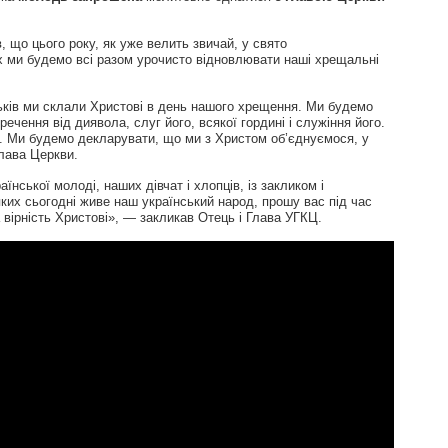
 що цього року, як уже велить звичай, у свято
 ми будемо всі разом урочисто відновлювати наші хрещальні
тьків ми склали Христові в день нашого хрещення. Ми будемо
ечення від диявола, слуг його, всякої гордині і служіння його.
. Ми будемо декларувати, що ми з Христом об’єднуємося, у
лава Церкви.
їнської молоді, наших дівчат і хлопців, із закликом і
ких сьогодні живе наш український народ, прошу вас під час
 вірність Христові», — закликав Отець і Глава УГКЦ.