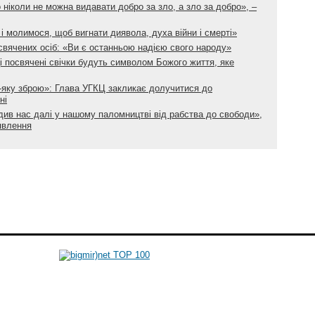
що ніколи не можна видавати добро за зло, а зло за добро», –
і молимося, щоб вигнати диявола, духа війни і смерті»
вячених осіб: «Ви є останньою надією свого народу»
і посвячені свічки будуть символом Божого життя, яке
-яку зброю»: Глава УГКЦ закликає долучитися до
ні
ив нас далі у нашому паломництві від рабства до свободи»,
явлення