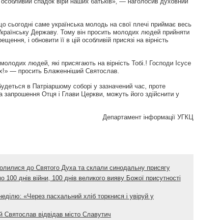
 особливий спадок віри наших батьків», — наголосив духовний
о сьогодні саме українська молодь на свої плечі приймає весь
 Українську Державу. Тому він просить молодих людей прийняти
ещення, і обновити її в цій особливій присязі на вірність
молодих людей, які присягають на вірність Тобі.! Господи Ісусе
их!» — просить Блаженніший Святослав.
дбудеться в Патріаршому соборі у зазначений час, проте
на запрошення Отця і Глави Церкви, можуть його здійснити у
Департамент інформації УГКЦ
олилися до Святого Духа та склали синодальну присягу
 100 днів війни, 100 днів великого вияву Божої присутності
ділю: «Через пасхальний хліб торкнися і увіруй у
й Святослав відвідав місто Славутич