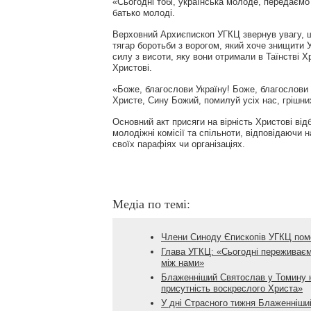
«Сьогодні тобі, українська молоде, передаємо
батько молоді.
Верховний Архиєпископ УГКЦ звернув увагу, щ
тягар боротьби з ворогом, який хоче знищити
силу з висоти, яку вони отримали в Таїнстві Хр
Христові.
«Боже, благослови Україну! Боже, благослови 
Христе, Сину Божий, помилуй усіх нас, грішн
Основний акт присяги на вірність Христові ві
молодіжні комісії та спільноти, відповідаючи 
своїх парафіях чи організаціях.
Медіа по темі:
Члени Синоду Єпископів УГКЦ пом
Глава УГКЦ: «Сьогодні переживаємо
між нами»
Блаженніший Святослав у Томину не
присутність воскреслого Христа»
У дні Страсного тижня Блаженніши