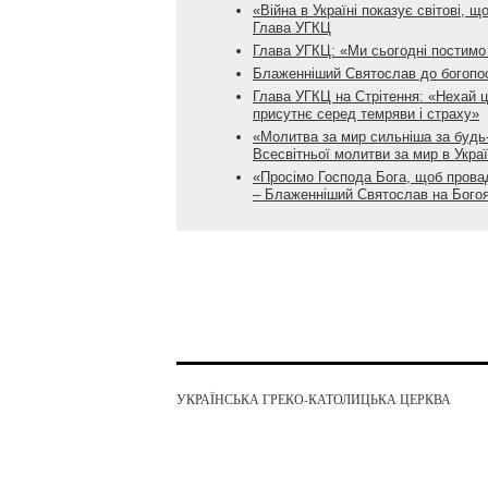
«Війна в Україні показує світові, 
Глава УГКЦ
Глава УГКЦ: «Ми сьогодні постимо 
Блаженніший Святослав до богопос
Глава УГКЦ на Стрітення: «Нехай ц
присутнє серед темряви і страху»
«Молитва за мир сильніша за будь
Всесвітньої молитви за мир в Украї
«Просімо Господа Бога, щоб провад
– Блаженніший Святослав на Бого
УКРАЇНСЬКА ГРЕКО-КАТОЛИЦЬКА ЦЕРКВА