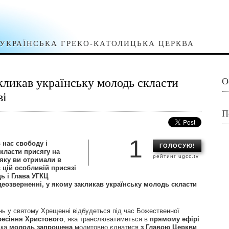
УКРАЇНСЬКА ГРЕКО-КАТОЛИЦЬКА ЦЕРКВА
ликав українську молодь скласти
О
ві
П
1
 нас свободу і
ГОЛОСУЮ!
скласти присягу на
рейтинг ugcc.tv
 яку ви отримали в
 цій особливій присязі
ь і Глава УГКЦ
еозверненні, у якому закликав українську молодь скласти
нь у святому Хрещенні відбудеться під час Божественної
ресіння Христового
, яка транслюватиметься в
прямому ефірі
ька
молодь
запрошена
молитовно єднатися
з Главою Церкви