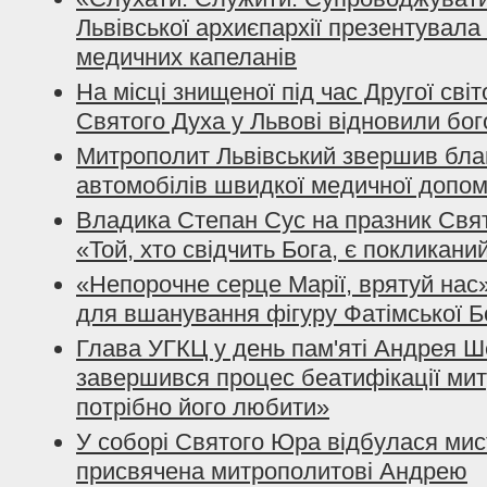
Львівської архиєпархії презентувала
медичних капеланів
На місці знищеної під час Другої світ
Святого Духа у Львові відновили бо
Митрополит Львівський звершив бла
автомобілів швидкої медичної допом
Владика Степан Сус на празник Свят
«Той, хто свідчить Бога, є покликани
«Непорочне серце Марії, врятуй нас»
для вшанування фігуру Фатімської Б
Глава УГКЦ у день пам'яті Андрея 
завершився процес беатифікації ми
потрібно його любити»
У соборі Святого Юра відбулася мис
присвячена митрополитові Андрею