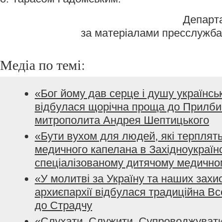
Департ
за матеріалами пресслужба 
Медіа по темі:
«Бог йому дав серце і душу українсь
відбулася щорічна проща до Прилбич
митрополита Андрея Шептицького
«Бути вухом для людей, які терплять
медичного капелана в Західноукраїн
спеціалізованому дитячому медично
«У молитві за Україну та наших захис
архиєпархії відбулася традиційна В
до Страдчу
«Слухати. Служити. Супроводжуват