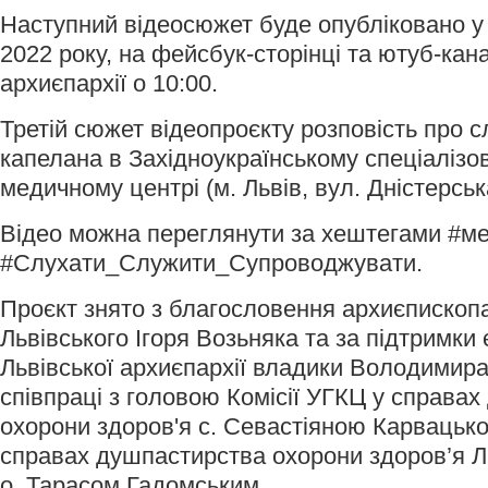
Наступний відеосюжет буде опубліковано у 
2022 року, на фейсбук-сторінці та ютуб-кана
архиєпархії о 10:00.
Третій сюжет відеопроєкту розповість про 
капелана в Західноукраїнському спеціаліз
медичному центрі (м. Львів, вул. Дністерська
Відео можна переглянути за хештегами #м
#Слухати_Служити_Супроводжувати.
Проєкт знято з благословення архиєпископ
Львівського Ігоря Возьняка та за підтримки
Львівської архиєпархії владики Володимира
співпраці з головою Комісії УГКЦ у справа
охорони здоров'я с. Севастіяною Карвацьк
справах душпастирства охорони здоров’я Ль
о. Тарасом Гадомським.