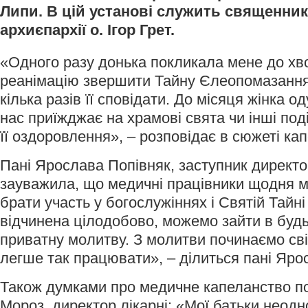
Липи. В цій установі служить священник
архиєпархії о. Ігор Грет.
«Одного разу донька покликала мене до хв
реанімацію звершити Тайну Єлеопомазання
кілька разів її сповідати. До місяця жінка 
нас приїжджає на храмові свята чи інші поді
її оздоровлення», – розповідає в сюжеті ка
Пані Ярослава Попівняк, заступник директо
зауважила, що медичні працівники щодня 
брати участь у богослужіннях і Святій Тайн
відчинена цілодобово, можемо зайти в будь-
приватну молитву. З молитви починаємо сві
легше так працювати», – ділиться пані Яро
Також думками про медичне капеланство по
Мороз, директор лікарні: «Мої батьки неодн