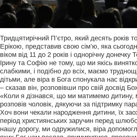
Тридцятирічний П’єтро, який десять років т
Ерікою, представив свою сім’ю, яка сьогодн
віком від 11 до 2 років і однорічну донечку
Ірину та Софію не тому, що ми якісь винятко
слабкими, і подібно до всіх, маємо труднощі
дітьми, але віра в Бога спонукала нас відкр
– сказав він, розповівши про свій досвід Бо
«Коли я дізнався, що ми матимемо дитину, 
розповів чоловік, дякуючи за підтримку пар
Хоч вони чекали народження дитини, їх за
період християнських заручин перед шлюбо
нашу дорогу, ми одружилися, віра допомогл