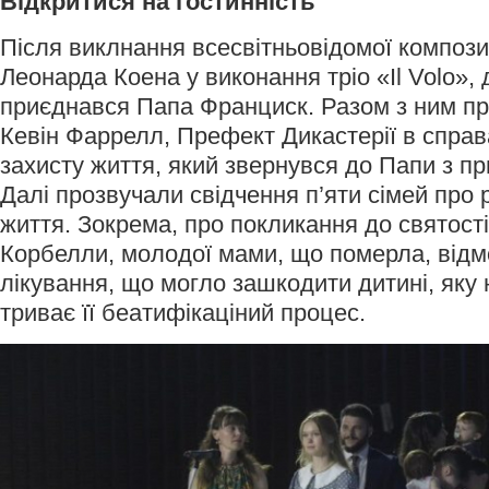
Відкритися на гостинність
Після виклнання всесвітньовідомої композиц
Леонарда Коена у виконання тріо «Il Volo», 
приєднався Папа Франциск. Разом з ним п
Кевін Фаррелл, Префект Дикастерії в справа
захисту життя, який звернувся до Папи з п
Далі прозвучали свідчення п’яти сімей про р
життя. Зокрема, про покликання до святості
Корбелли, молодої мами, що померла, відм
лікування, що могло зашкодити дитині, яку 
триває її беатифікаціний процес.