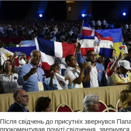
Після свідчень до присутніх звернувся Пап
прокоментував почуті свідчення, звернувся д