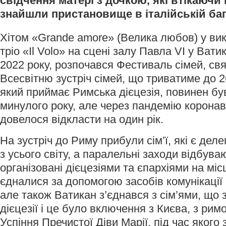
свідчення матері з дочкою, які втікаючи 
знайшли пристановище в італійській бага
Хітом «Grande amore» (Велика любов) у вик
тріо «Il Volo» на сцені залу Павла VI у Вати
2022 року, розпочався Фестиваль сімей, свя
Всесвітню зустріч сімей, що триватиме до 2
який приймає Римська дієцезія, повинен бу
минулого року, але через пандемію коронаві
довелося відкласти на один рік.
На зустріч до Риму прибули сім’ї, які є дел
з усього світу, а паралельні заходи відбува
організовані дієцезіями та єпархіями на місц
єдналися за допомогою засобів комунікації і
але також Ватикан з’єднався з сім’ями, що 
дієцезії і це було включення з Києва, з ри
Успіння Пречистої Діви Марії, під час яког