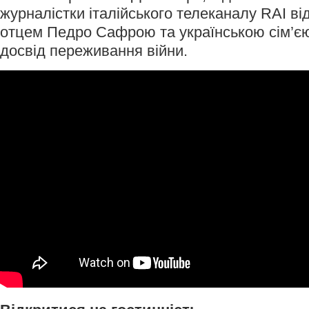
журналістки італійського телеканалу RAI ві
отцем Педро Сафрою та українською сім’єю
досвід переживання війни.