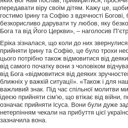
яких Бог нам послав, примиритися, просяч
передавати віру своїм дітям. Кажу це, щоб
гостимо Ірину та Софію з вдячності Богові
безкорисливо дарувати ту любов, яку безк
Бога та від Його Церкви», – наголосив П’єтр
Еріка зізналася, що коли до них звернулися
прийняти Ірину та Софію, це було трохи не
цього потрібно також відмовитися від деяки
від самого початку вони з чоловіком відчу
від Бога «відмовитися від деяких зручност
ближніх у важкій ситуації». «Також і для на
важливий знак. Під час спільної молитви м
ідеєю прийняти сім’ю, що втікає від війни, 
означає прийняти Ісуса. Вони були дуже зад
нетерпінням чекали на прибуття цієї українсь
зазначила вона.