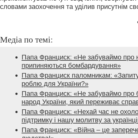
словами заохочення та уділив присутнім св
Медіа по темі:
Папа Франциск: «Не забуваймо про н
припиняються бомбардування»
Папа Франциск паломникам: «Запиту
роблю для України?»
Папа Франциск: «Не забуваймо про 
народ України, який переживає спр
Папа Франциск: «Нехай час не охол
підтримку і нашу молитву за українц
Папа Франциск: «Війна – це запереч