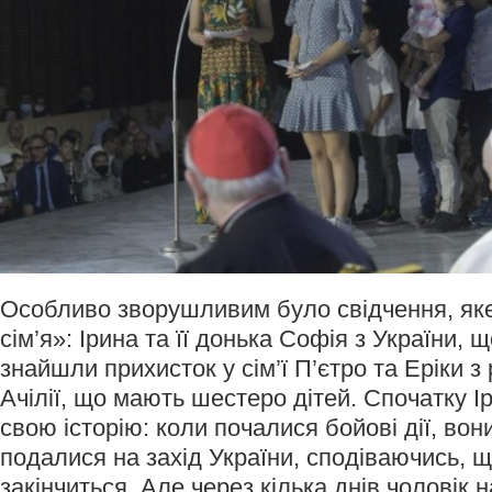
Особливо зворушливим було свідчення, як
сім’я»: Ірина та її донька Софія з України, 
знайшли прихисток у сім’ї П’єтро та Еріки 
Ачілії, що мають шестеро дітей. Спочатку І
свою історію: коли почалися бойові дії, вон
подалися на захід України, сподіваючись, 
закінчиться. Але через кілька днів чоловік н