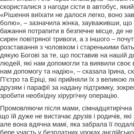
скористалися з нагоди сісти в автобус, який
«Рішення виїхати не далося легко, воно за
болю», – зазначила жінка, зауваживши, що 
бажання потрапити в безпечне місце, де не
сирен повітряної тривоги, а з іншого – почут
розставання з чоловіком і старенькими бать
дякую Богові за те, що поставив на нашій д
людей, які нам допомогли та виявили своє
нам допомогу та надію», – сказала Ірина, 
П’єтро та Еріці, які прийняли їх з великою 
друзям і парафії за надану підтримку, зокре
зробити необхідну хірургічну операцію.
Промовляючи після мами, сімнадцятирічна 
що їй дуже не вистачає друзів і родичів, які
але вона вдячна мамі, яка забрала її подалі
бере участь у безплатних уроках англійсько