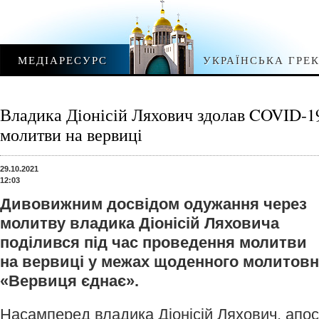
МЕДІАРЕСУРС
УКРАЇНСЬКА ГРЕ
Владика Діонісій Ляхович здолав COVID-1
молитви на вервиці
29.10.2021
12:03
Дивовижним досвідом одужання через
молитву владика Діонісій Ляховича
поділився під час проведення молитви
на вервиці у межах щоденного молитовн
«Вервиця єднає».
Насамперед владика Діонісій Ляхович, апо