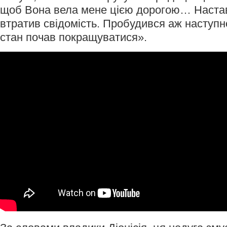
щоб Вона вела мене цією дорогою… Настав
втратив свідомість. Пробудився аж наступног
стан почав покращуватися».