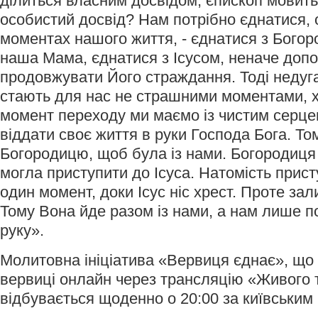
ділиться власним досвідом, єпископ мовить
особистий досвід? Нам потрібно єднатися,
моментах нашого життя, - єднатися з Богор
наша Мама, єднатися з Ісусом, неначе допо
продовжувати Його страждання. Тоді недуга
стають для нас не страшними моментами, х
момент переходу ми маємо із чистим серце
віддати своє життя в руки Господа Бога. То
Богородицю, щоб була із нами. Богородиця 
могла приступити до Ісуса. Натомість прис
один момент, доки Ісус ніс хрест. Проте за
Тому Вона йде разом із нами, а нам лише п
руку».
Молитовна ініціатива «Вервиця єднає», що 
вервиці онлайн через трансляцію «Живого 
відбувається щоденно о 20:00 за київським