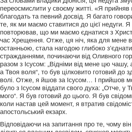
За словами владики Діонісія, ця недуга зму
переосмислити у своєму житті. «Я прийняв 
благодать та певний досвід. Я багато говор
те, як ми маємо ставитися до цієї недуги. Я
повторював, що ми маємо єднатися з Христо
час Хрещення. Отже, ця ніч, яка для мене 
останньою, стала нагодою глибоко з’єднати
стражданнями, починаючи від Оливного гор
разом з Ісусом: „Відніми від мене цю чашу,
а Твоя воля“, то був цілковито готовий до з
волі. Отже, я йшов за Ісусом… І прийшов м
було з Ісусом віддати свого духа: „Отче, у 
мого“. Я був готовий до цього. Я був свідом
коли настав цей момент, я втратив свідоміс
апостольський екзарх.
Відповідаючи на запитання про те, чому він