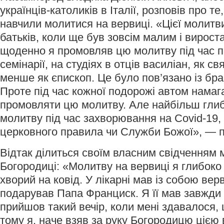
українців-католиків в Італії, розповів про те
навчили молитися на вервиці. «Цієї молитви
батьків, коли ще був зовсім малим і вироста
щоденно я промовляв цю молитву під час 
семінарії, на студіях в отців василіан, як 
менше як єпископ. Це було пов’язано із брак
Проте під час кожної подорожі автом намаг
промовляти цю молитву. Але найбільш гли
молитву під час захворювання на Covid-19,
церковного правила чи Служби Божої», — п
Відтак ділиться своїм власним свідченням 
Богородиці: «Молитву на вервиці я глибоко
хворий на ковід. У лікарні мав із собою вер
подарував Папа Франциск. Я її мав завжди
прийшов такий вечір, коли мені здавалося, 
тому я, наче взяв за руку Богородицю цією 