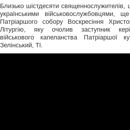
Близько шістдесяти священнослужителів, 
українськими військовослужбовцями, щ
Патріаршого собору Воскресіння Христ
Літургію, яку очолив заступник кер
військового капеланства Патріаршої к
Зелінський, ТІ.