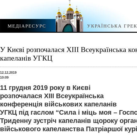
МЕДІАРЕСУРС
УКРАЇНСЬКА ГРЕ
У Києві розпочалася ХІІІ Всеукраїнська к
капеланів УГКЦ
12.12.2019
10:09
11 грудня 2019 року в Києві
розпочалася ХІІІ Всеукраїнська
конференція військових капеланів
УГКЦ під гаслом “Сила і міць моя – Господ
Триденну зустріч капеланів щороку орга
військового капеланства Патріаршої курі