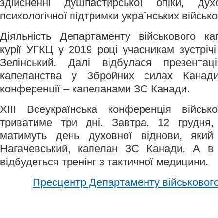
здійсненні душпастирської опіки, ду
психологічної підтримки українських військ
Діяльність Департаменту військового ка
курії УГКЦ у 2019 році учасникам зустріч
Зелінський. Далі відбулася презентац
капеланства у Збройних силах Канад
конференції – капеланами ЗС Канади.
XIІІ Всеукраїнська конференція війсь
триватиме три дні. Завтра, 12 грудня, 
матимуть день духовної віднови, який
Нагачевський, капелан ЗС Канади. А в 
відбудеться тренінг з тактичної медицини.
Пресцентр Департаменту військовог