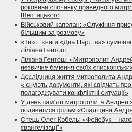
роковини спочинку праведного митр
Шептицького
Військовий капелан: «Служіння прис
більшим за розмову»
«Текст книги «Два Царства» сумнів
Ліліана Гентош
Ліліана Гентош: «Митрополит Андрей
незвичне бачення своїх єпископських
Дослідниця життя митрополита Андр
«Існують документи, які свідчать пр
полагоджувати конфліктні ситуації»
У день пам’яті митрополита Андрея
подивитися фільм «Спадщина Андре
Отець Олег Кобель: «Фейсбук – наг
євангелізації»