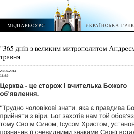
МЕДІАРЕСУРС
УКРАЇНСЬКА ГРЕ
"365 днів з великим митрополитом Андре
травня
23.05.2014
16:39
Церква - це сторож і вчителька Божого
об'явлення.
"Трудно чоловікові знати, яка є правдива Бо
прийняти з віри. Бог захотів нам той обов'я
тому Своїм Сином, Ісусом Христом, устано
позначив її очевидними знаками Своєї встан