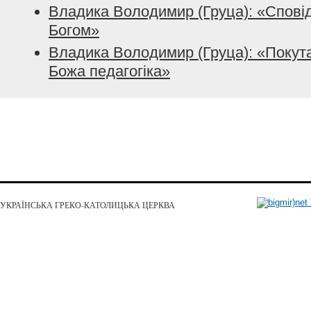
Владика Володимир (Груца): «Сповідь
Богом»
Владика Володимир (Груца): «Покута
Божа педагогіка»
УКРАЇНСЬКА ГРЕКО-КАТОЛИЦЬКА ЦЕРКВА