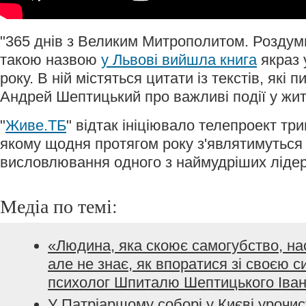
"365 днів з Великим Митрополитом. Роздум
такою назвою
у Львові вийшла книга
якраз 
року. В ній містяться цитати із текстів, які
Андрей Шептицький про важливі події у житт
"
Живе.ТБ
" відтак ініціювало телепроект три
якому щодня протягом року з'являтимуться 
висловлювання одного з наймудріших лідер
Медіа по темі:
«Людина, яка скоює самогубство, на
але не знає, як впоратися зі своєю с
психолог Шпиталю Шептицького Іва
У Патріаршому соборі у Києві урочис