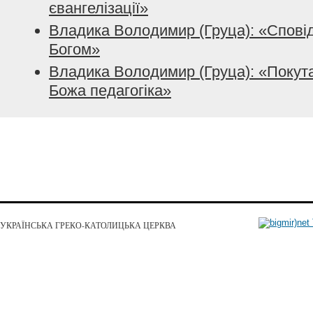
євангелізації»
Владика Володимир (Груца): «Сповідь
Богом»
Владика Володимир (Груца): «Покута
Божа педагогіка»
УКРАЇНСЬКА ГРЕКО-КАТОЛИЦЬКА ЦЕРКВА