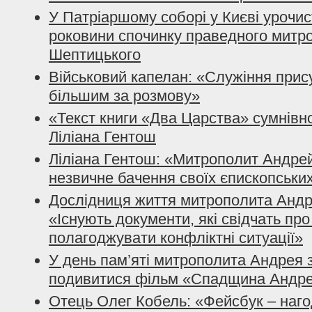
У Патріаршому соборі у Києві урочис
роковини спочинку праведного митр
Шептицького
Військовий капелан: «Служіння прис
більшим за розмову»
«Текст книги «Два Царства» сумнів
Ліліана Гентош
Ліліана Гентош: «Митрополит Андрей
незвичне бачення своїх єпископських
Дослідниця життя митрополита Андр
«Існують документи, які свідчать пр
полагоджувати конфліктні ситуації»
У день пам’яті митрополита Андрея
подивитися фільм «Спадщина Андре
Отець Олег Кобель: «Фейсбук – наг