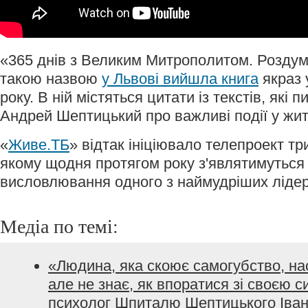
«365 днів з Великим Митрополитом. Роздум
такою назвою
у Львові вийшла книга
якраз 
року. В ній містяться цитати із текстів, які
Андрей Шептицький про важливі події у житт
«
Живе.ТБ
» відтак ініціювало телепроект тр
якому щодня протягом року з'являтимуться 
висловлювання одного з наймудріших лідер
Медіа по темі:
«Людина, яка скоює самогубство, на
але не знає, як впоратися зі своєю с
психолог Шпиталю Шептицького Іва