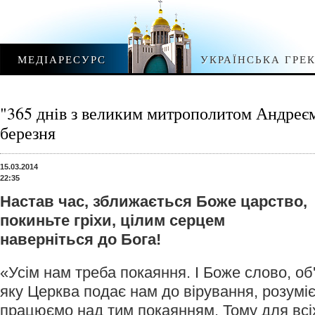
МЕДІАРЕСУРС
УКРАЇНСЬКА ГРЕ
"365 днів з великим митрополитом Андре
березня
15.03.2014
22:35
Настав час, зближається Боже царство,
покиньте гріхи, цілим серцем
наверніться до Бога!
«Усім нам треба покаяння. І Боже слово, об
яку Церква подає нам до вірування, розумієм
працюємо над тим покаянням. Тому для всіх