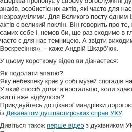
«Церква пропонує у своєму богослужінні ду
знаків, особистісних актів, які часто для н
незрозумілими. Для Великого посту одним 
актів є великий поклін. Він говорить про т
самих себе і, немов би, ще раз сходимо в г
часто є для нас темницею. А звідти виходим
Воскресіння», – каже Андрій Шкарб’юк.
У цьому короткому відео ви дізнаєтеся:
Як подолати апатію?
Яку небезпеку криє у собі музей спогадів 
У який спосіб долати ностальгію, коли здає
житті вже відбулося?
Приєднуйтесь до цікавої мандрівки дорого
із
Деканатом душпастирських справ УКУ
.
Дивіться також
перше відео
з духівником УК