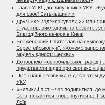
четверту неділю Великого посту
Глава УГКЦ до випускників УКУ: «Б
для своєї Батьківщини!»
Друзі УКУ задекларували 22 млн гри
студентів, викладачів та розвиток ун
Благодійного вечора в Києві
Блаженніший Святослав на симпозіум
Берестейської унії: «Хочемо запропо
модель єдності Церкви»
До ювілею Чорнобильської трагедії 
представили відео про свої екоініціа
Піст і наші екозвички із деканатом 
УКУ
«Великий піст – час подивитися, де 
Бога, покаятися і повернутися до Ньо
Лоїк