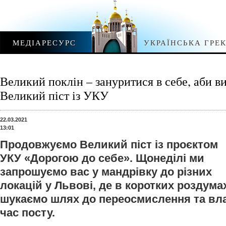
МЕДІАРЕСУРС
УКРАЇНСЬКА ГРЕ
Великий поклін – зануритися в себе, аби ви
Великий піст із УКУ
22.03.2021
13:01
Продовжуємо Великий піст із проєктом
УКУ «Дорогою до себе». Щонеділі ми
запрошуємо вас у мандрівку до різних
локацій у Львові, де в коротких роздум
шукаємо шлях до переосмислення та вл
час посту.