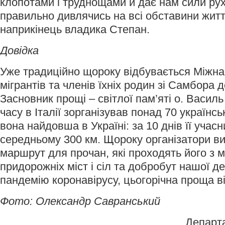
клопотами і труднощами й дає нам сили ру
правильно дивлячись на всі обставини житт
наприкінець владика Степан.
Довідка
Уже традиційно щороку відбувається Міжн
мігрантів та членів їхніх родин зі Самбора 
Засновник прощі – світлої пам’яті о. Василь
часу в Італії зорганізував понад 70 українс
вона найдовша в Україні: за 10 днів її учас
середньому 300 км. Щороку організатори в
маршрут для прочан, які проходять його з
придорожніх міст і сіл та добробут нашої 
пандемію коронавірусу, цьогорічна проща в
Фото: Олександр Савранський
Департ