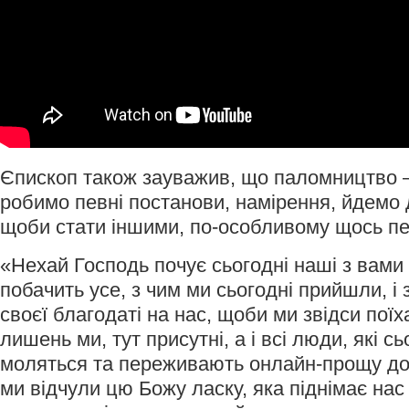
Єпископ також зауважив, що паломництво –
робимо певні постанови, намірення, йдемо 
щоби стати іншими, по-особливому щось п
«Нехай Господь почує сьогодні наші з вами
побачить усе, з чим ми сьогодні прийшли, і 
своєї благодаті на нас, щоби ми звідси поїх
лишень ми, тут присутні, а і всі люди, які с
моляться та переживають онлайн-прощу до
ми відчули цю Божу ласку, яка піднімає нас