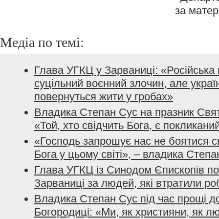
за мате
Медіа по темі:
Глава УГКЦ у Зарваниці: «Російська в
суцільний воєнний злочин, але україн
повернуться жити у гробах»
Владика Степан Сус на празник Свят
«Той, хто свідчить Бога, є покликани
«Господь запрошує нас не боятися св
Бога у цьому світі», – владика Степа
Глава УГКЦ із Синодом Єпископів п
Зарваниці за людей, які втратили роб
Владика Степан Сус під час прощі д
Богородиці: «Ми, як християни, як л