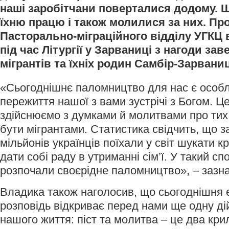
наші заробітчани поверталися додому. Щ
їхню працю і також молилися за них. Про
Пасторально-міграційного відділу УГКЦ 
під час Літургії у Зарваниці з нагоди за
мігрантів та їхніх родин Самбір-Зарвани
«Сьогоднішнє паломництво для нас є особ
пережиття нашої з вами зустрічі з Богом. 
здійснюємо з думками й молитвами про тих
бути мігрантами. Статистика свідчить, що з
мільйонів українців поїхали у світ шукати 
дати собі раду в утриманні сім’ї. У такий сп
розпочали своєрідне паломництво», – зазн
Владика також наголосив, що сьогоднішня 
розповідь відкриває перед нами ще одну дій
нашого життя: піст та молитва – це два кри