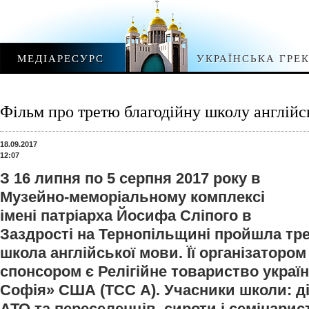
МЕДІАРЕСУРС
УКРАЇНСЬКА ГРЕ
Фільм про третю благодійну школу англійсь
18.09.2017
12:07
З 16 липня по 5 серпня 2017 року в
Музейно-меморіальному комплексі
імені патріарха Йосифа Сліпого в
Заздрості на Тернопільщині пройшла тре
школа англійської мови. Її організатором
спонсором є Релігійне товариство украї
Софія» США (ТСС А). Учасники школи: ді
АТО та переселенців, сироти і семінари