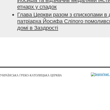
Йосифа та відзначив медалями інстит
етнарх у спадок
Глава Церкви разом з єпископами в
патріарха Йосифа Сліпого помоливс
домі в Заздрості
УКРАЇНСЬКА ГРЕКО-КАТОЛИЦЬКА ЦЕРКВА