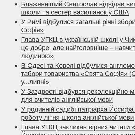
Блаженніший Святослав відвідав вип
школи та сестер василіанок у США
У Римі відбулися загальні річні збо
Софія»
Глава УГКЦ в українській школі у Чик
це добре, але найголовніше – навчи
людиною»
В Одесі та Ковелі відбулися англомо
табори товариства «Свята Софія» (
у...липні»
У Заздрості відбувся реколекційно-
для вчителів англійської мови
У родинній садибі патріарха Йосифа
роботу літня школа англійської мови
Глава УГКЦ закликав вірних читати «