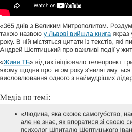
«365 днів з Великим Митрополитом. Роздум
такою назвою
у Львові вийшла книга
якраз 
року. В ній містяться цитати із текстів, які
Андрей Шептицький про важливі події у житт
«
Живе.ТБ
» відтак ініціювало телепроект тр
якому щодня протягом року з'являтимуться 
висловлювання одного з наймудріших лідер
Медіа по темі:
«Людина, яка скоює самогубство, на
але не знає, як впоратися зі своєю с
психолог Шпиталю Шептицького Іва