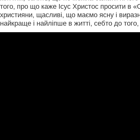
того, про що каже Ісус Христос просити в «
християни, щасливі, що маємо ясну і виразн
найкраще і найліпше в житті, себто до того