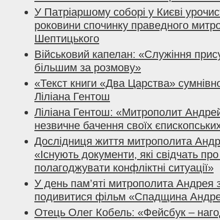
У Патріаршому соборі у Києві урочис
роковини спочинку праведного митр
Шептицького
Військовий капелан: «Служіння прис
більшим за розмову»
«Текст книги «Два Царства» сумнів
Ліліана Гентош
Ліліана Гентош: «Митрополит Андрей
незвичне бачення своїх єпископських
Дослідниця життя митрополита Андр
«Існують документи, які свідчать пр
полагоджувати конфліктні ситуації»
У день пам’яті митрополита Андрея
подивитися фільм «Спадщина Андре
Отець Олег Кобель: «Фейсбук – наг