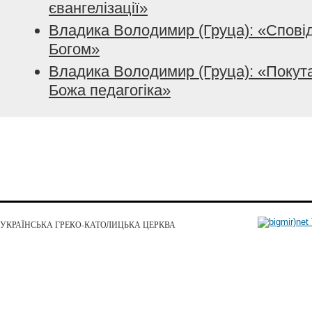
євангелізації»
Владика Володимир (Груца): «Сповідь
Богом»
Владика Володимир (Груца): «Покута
Божа педагогіка»
УКРАЇНСЬКА ГРЕКО-КАТОЛИЦЬКА ЦЕРКВА