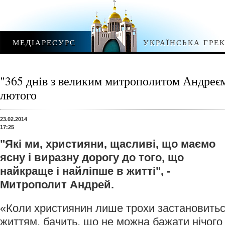
МЕДІАРЕСУРС
УКРАЇНСЬКА ГРЕ
"365 днів з великим митрополитом Андре
лютого
23.02.2014
17:25
"Які ми, християни, щасливі, що маємо
ясну і виразну дорогу до того, що
найкраще і найліпше в житті", -
Митрополит Андрей.
«Коли християнин лише трохи застановитьс
життям, бачить, що не можна бажати нічого 